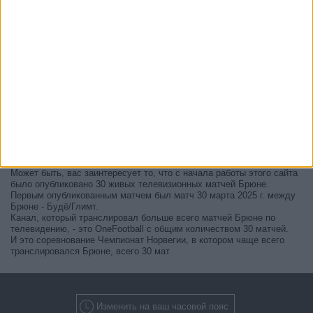
В настоящее время на телевидении не вещается живой
футбольный матч Брюне
, но мы предлагаем вам историю с
телепрограммой последних матчей, которые можно было увидеть
по
телевидению Брюне
.
Мы обновим этот телепрограмму Брюне после того
, как
официальные источники подтвердят даты следующих матчей,
которые будут транслироваться по телевидению.
Может быть, вас заинтересует то, что с начала работы этого сайта
было опубликовано 30 живых телевизионных матчей Брюне.
Первым опубликованным матчем был матч 30 марта 2025 г. между
Брюне - Будё/Глимт.
Канал, который транслировал больше всего матчей Брюне по
телевидению, - это OneFootball с общим количеством 30 матчей.
И это соревнование Чемпионат Норвегии, в котором чаще всего
транслировался Брюне, всего 30 мат
Изменить на ваш часовой пояс