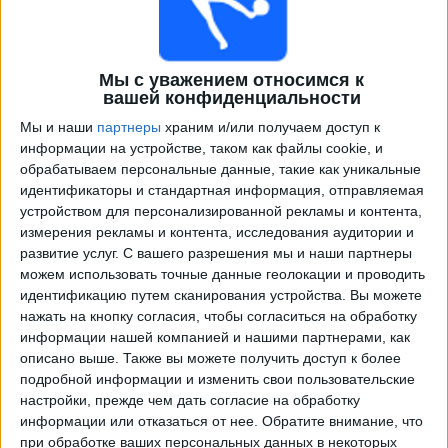
Мы с уважением относимся к
вашей конфиденциальности
Мы и наши
партнеры
храним и/или получаем доступ к
информации на устройстве, таком как файлы cookie, и
обрабатываем персональные данные, такие как уникальные
идентификаторы и стандартная информация, отправляемая
Программа передач трансляции матчей в прямом
устройством для персонализированной рекламы и контента,
эфире в
Брюне
измерения рекламы и контента, исследования аудитории и
развитие услуг.
С вашего разрешения мы и наши партнеры
×
можем использовать точные данные геолокации и проводить
Брюне:
В настоящее время нет телевизионных
идентификацию путем сканирования устройства. Вы можете
матчей.
нажать на кнопку согласия, чтобы согласиться на обработку
информации нашей компанией и нашими партнерами, как
Воскресенье, 30.11.2025
описано выше. Также вы можете получить доступ к более
подробной информации и изменить свои пользовательские
18:00
Чемпионат Норвегии
настройки, прежде чем дать согласие на обработку
информации или отказаться от нее.
Обратите внимание, что
Хёугесунн
при обработке ваших персональных данных в некоторых