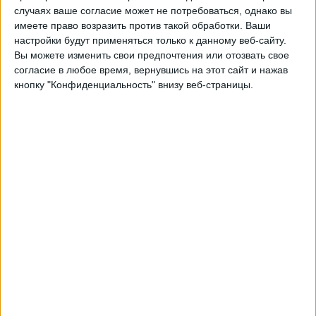
Брюне
случаях ваше согласие может не потребоваться, однако вы
OneFootball
имеете право возразить против такой обработки. Ваши
настройки будут применяться только к данному веб-сайту.
Вы можете изменить свои предпочтения или отозвать свое
Воскресенье, 23.11.2025
согласие в любое время, вернувшись на этот сайт и нажав
15:30
Чемпионат Норвегии
кнопку "Конфиденциальность" внизу веб-страницы.
Брюне
Сарпсборг 08
OneFootball
Воскресенье, 09.11.2025
18:00
Чемпионат Норвегии
Будё/Глимт
Брюне
OneFootball
Другие дни