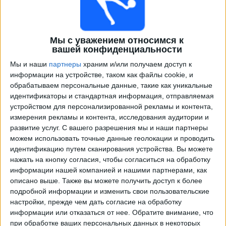
Мы с уважением относимся к
вашей конфиденциальности
Мы и наши
партнеры
храним и/или получаем доступ к
информации на устройстве, таком как файлы cookie, и
обрабатываем персональные данные, такие как уникальные
идентификаторы и стандартная информация, отправляемая
Программа передач трансляции матчей в прямом
устройством для персонализированной рекламы и контента,
эфире в
КФУМ Осло
измерения рекламы и контента, исследования аудитории и
развитие услуг.
С вашего разрешения мы и наши партнеры
×
можем использовать точные данные геолокации и проводить
КФУМ Осло:
В настоящее время нет
идентификацию путем сканирования устройства. Вы можете
телевизионных матчей.
нажать на кнопку согласия, чтобы согласиться на обработку
информации нашей компанией и нашими партнерами, как
Воскресенье, 30.11.2025
описано выше. Также вы можете получить доступ к более
подробной информации и изменить свои пользовательские
18:00
Чемпионат Норвегии
настройки, прежде чем дать согласие на обработку
информации или отказаться от нее.
Обратите внимание, что
Саннефьёрд
при обработке ваших персональных данных в некоторых