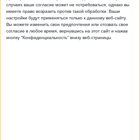
КФУМ Осло
случаях ваше согласие может не потребоваться, однако вы
OneFootball
имеете право возразить против такой обработки. Ваши
настройки будут применяться только к данному веб-сайту.
Вы можете изменить свои предпочтения или отозвать свое
Пятница, 21.11.2025
согласие в любое время, вернувшись на этот сайт и нажав
20:00
Чемпионат Норвегии
кнопку "Конфиденциальность" внизу веб-страницы.
КФУМ Осло
Будё/Глимт
OneFootball
Воскресенье, 09.11.2025
18:00
Чемпионат Норвегии
Бранн
КФУМ Осло
OneFootball
Другие дни