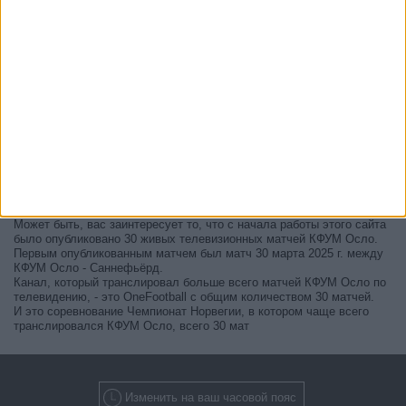
В настоящее время на телевидении не вещается живой
футбольный матч КФУМ Осло
, но мы предлагаем вам историю с
телепрограммой последних матчей, которые можно было увидеть
по
телевидению КФУМ Осло
.
Мы обновим этот телепрограмму КФУМ Осло после того
, как
официальные источники подтвердят даты следующих матчей,
которые будут транслироваться по телевидению.
Может быть, вас заинтересует то, что с начала работы этого сайта
было опубликовано 30 живых телевизионных матчей КФУМ Осло.
Первым опубликованным матчем был матч 30 марта 2025 г. между
КФУМ Осло - Саннефьёрд.
Канал, который транслировал больше всего матчей КФУМ Осло по
телевидению, - это OneFootball с общим количеством 30 матчей.
И это соревнование Чемпионат Норвегии, в котором чаще всего
транслировался КФУМ Осло, всего 30 мат
Изменить на ваш часовой пояс