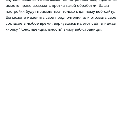
имеете право возразить против такой обработки. Ваши
LPF Play
настройки будут применяться только к данному веб-сайту.
Вы можете изменить свои предпочтения или отозвать свое
Суббота, 15.08.2026
согласие в любое время, вернувшись на этот сайт и нажав
кнопку "Конфиденциальность" внизу веб-страницы.
22:00
Примера Насьональ
Клуб Атлетико Митре
Клуб А. Гермес
LPF Play
Суббота, 22.08.2026
01:00
Примера Насьональ
Депортиво Мадрин
Клуб Атлетико Митре
LPF Play