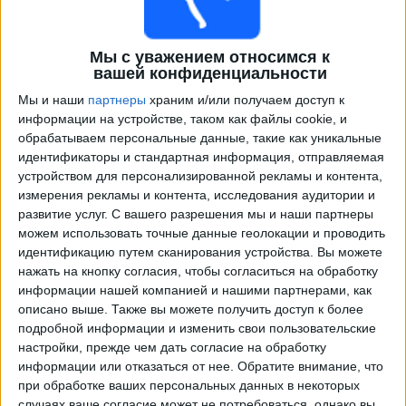
Мы с уважением относимся к
вашей конфиденциальности
Мы и наши
партнеры
храним и/или получаем доступ к
информации на устройстве, таком как файлы cookie, и
обрабатываем персональные данные, такие как уникальные
идентификаторы и стандартная информация, отправляемая
устройством для персонализированной рекламы и контента,
Программа передач трансляции матчей в прямом
измерения рекламы и контента, исследования аудитории и
эфире в
Клуб Атлетико Митре
развитие услуг.
С вашего разрешения мы и наши партнеры
можем использовать точные данные геолокации и проводить
Воскресенье, 09.08.2026
идентификацию путем сканирования устройства. Вы можете
нажать на кнопку согласия, чтобы согласиться на обработку
22:00
Примера Насьональ
информации нашей компанией и нашими партнерами, как
описано выше. Также вы можете получить доступ к более
подробной информации и изменить свои пользовательские
Клуб Атлетико Митре
настройки, прежде чем дать согласие на обработку
Дефенсорес де Бельграно
информации или отказаться от нее.
Обратите внимание, что
при обработке ваших персональных данных в некоторых
случаях ваше согласие может не потребоваться, однако вы