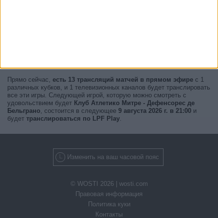
Прямо сейчас,
есть 13 трансляций матчей в прямом эфире
с 1
различных кубков, и 1 телевизионных каналов будет транслировать
все эти игры. Следующей игрой, которую можно смотреть с
удовольствием будет
Клуб Атлетико Митре - Дефенсорес де
Бельграно
, состоится в следующее
9 августа 2026 г. в 21:00
и
будет
транслироваться по LPF Play
.
Изменить на ваш часовой пояс
© WOSTI 2026 |
wosti.com
Правовая информация
Политика куки
Контакты