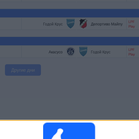
LPF
Годой Крус
Депортиво Майпу
Play
LPF
Акасусо
Годой Крус
Play
Другие дни