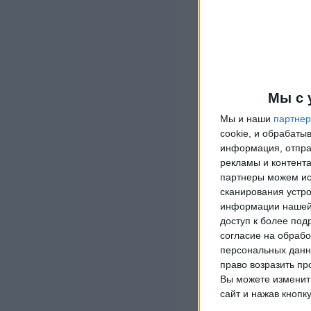
Мы с 
Мы и наши
партне
cookie, и обрабат
информация, отпра
рекламы и контента
партнеры можем ис
сканирования устро
информации нашей 
доступ к более под
согласие на обрабо
персональных данны
право возразить пр
Вы можете изменить
сайт и нажав кнопк