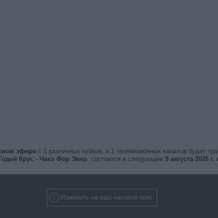
рямом эфире
с 1 различных кубков, и 1 телевизионных каналов будет тр
Годой Крус - Чако Фор Эвер
, состоится в следующее
9 августа 2026 г. 
Изменить на ваш часовой пояс