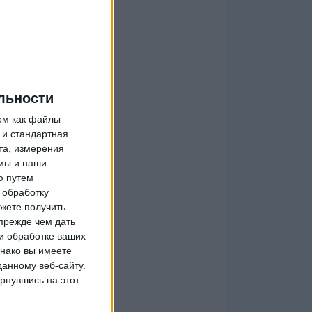
льности
ом как файлы
 и стандартная
та, измерения
мы и наши
ю путем
 обработку
жете получить
прежде чем дать
и обработке ваших
днако вы имеете
данному веб-сайту.
рнувшись на этот