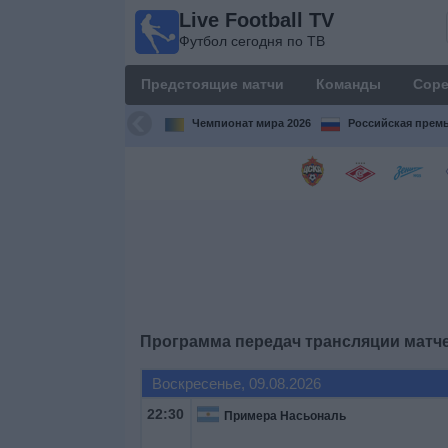
Live Football TV
Live
Футбол сегодня по ТВ
Football
TV
Предстоящие матчи
Команды
Соре
Футбол
сегодня по
Чемпионат мира 2026
Российская премь
ТВ
Предстоящие
матчи
Команды
Соревнования
Программа передач трансляции матч
Телеканалы
Воскресенье, 09.08.2026
22:30
Примера Насьональ
Widget