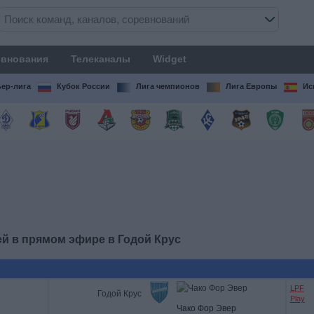
внования
Телеканалы
Widget
ер-лига
Кубок России
Лига чемпионов
Лига Европы
Ис
ей в прямом эфире в
Годой Крус
LPF
Годой Крус
Play
Чако Фор Эвер