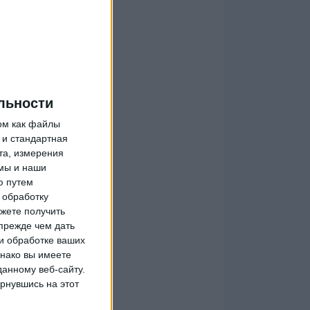
льности
ом как файлы
 и стандартная
та, измерения
мы и наши
ю путем
 обработку
жете получить
прежде чем дать
и обработке ваших
днако вы имеете
данному веб-сайту.
рнувшись на этот