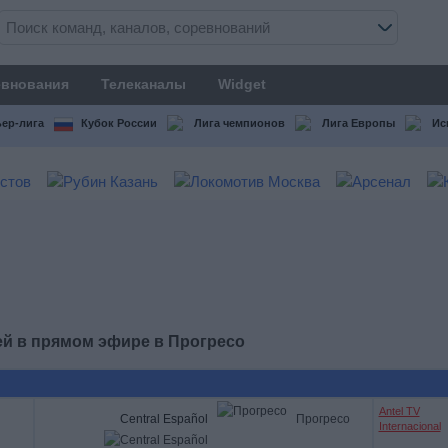
внования
Телеканалы
Widget
ер-лига
Кубок России
Лига чемпионов
Лига Европы
Ис
ей в прямом эфире в
Прогресо
Antel TV
Central Español
Прогресо
Internacional