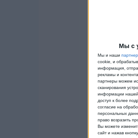
Мы с 
Мы и наши
партне
cookie, и обрабат
информация, отпра
рекламы и контента
партнеры можем ис
сканирования устро
информации нашей 
доступ к более под
согласие на обрабо
персональных данны
право возразить пр
Вы можете изменить
сайт и нажав кнопк