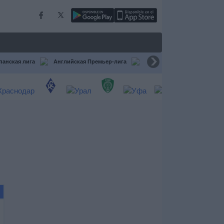
панская лига
Английская Премьер-лига
Бундеслига
Итальянск