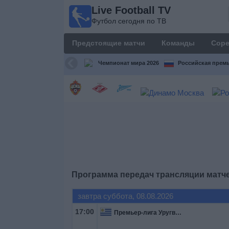
Live Football TV
Live
Футбол сегодня по ТВ
Football
TV
Предстоящие матчи
Команды
Соре
Футбол
сегодня по
Чемпионат мира 2026
Российская премь
ТВ
Предстоящие
матчи
Команды
Соревнования
Программа передач трансляции матч
Телеканалы
завтра суббота, 08.08.2026
17:00
Премьер-лига Уругвай
Widget