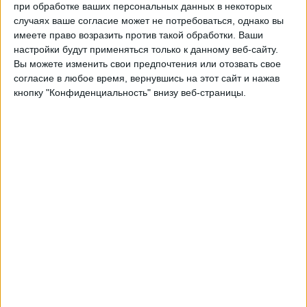
Марсилио Диас
при обработке ваших персональных данных в некоторых
случаях ваше согласие может не потребоваться, однако вы
Brasileirão Play
имеете право возразить против такой обработки. Ваши
Fanatiz (Смотреть в прямом эфире)
настройки будут применяться только к данному веб-сайту.
Вы можете изменить свои предпочтения или отозвать свое
Среда, 08.03.2023
согласие в любое время, вернувшись на этот сайт и нажав
кнопку "Конфиденциальность" внизу веб-страницы.
01:00
Чемпионат Катариненсе
Криcиума
Atlético Catarinense
Brasileirão Play
Fanatiz (Смотреть в прямом эфире)
Воскресенье, 26.02.2023
22:00
Чемпионат Катариненсе
Шапекоэнсе
Atlético Catarinense
Brasileirão Play