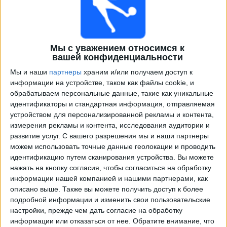
Мы с уважением относимся к
вашей конфиденциальности
Мы и наши
партнеры
храним и/или получаем доступ к
информации на устройстве, таком как файлы cookie, и
обрабатываем персональные данные, такие как уникальные
идентификаторы и стандартная информация, отправляемая
Программа передач трансляции матчей в прямом
устройством для персонализированной рекламы и контента,
эфире в
Atlético Catarinense
измерения рекламы и контента, исследования аудитории и
×
развитие услуг.
С вашего разрешения мы и наши партнеры
Atlético Catarinense:
В настоящее время нет
можем использовать точные данные геолокации и проводить
телевизионных матчей.
идентификацию путем сканирования устройства. Вы можете
нажать на кнопку согласия, чтобы согласиться на обработку
информации нашей компанией и нашими партнерами, как
Суббота, 11.03.2023
описано выше. Также вы можете получить доступ к более
21:30
Чемпионат Катариненсе
подробной информации и изменить свои пользовательские
настройки, прежде чем дать согласие на обработку
Atlético Catarinense
информации или отказаться от нее.
Обратите внимание, что