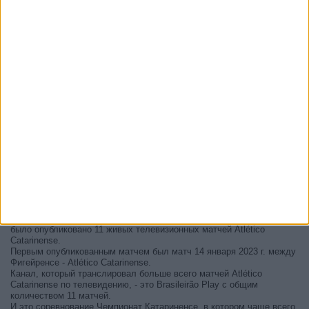
В настоящее время на телевидении не вещается живой
футбольный матч Atlético Catarinense
, но мы предлагаем вам
историю с телепрограммой последних матчей, которые можно было
увидеть по
телевидению Atlético Catarinense
.
Мы обновим этот телепрограмму Atlético Catarinense после
того
, как официальные источники подтвердят даты следующих
матчей, которые будут транслироваться по телевидению.
Может быть, вас заинтересует то, что с начала работы этого сайта
было опубликовано 11 живых телевизионных матчей Atlético
Catarinense.
Первым опубликованным матчем был матч 14 января 2023 г. между
Фигейренсе - Atlético Catarinense.
Канал, который транслировал больше всего матчей Atlético
Catarinense по телевидению, - это Brasileirão Play с общим
количеством 11 матчей.
И это соревнование Чемпионат Катариненсе, в котором чаще всего