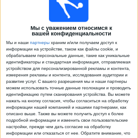
Мы с уважением относимся к
вашей конфиденциальности
Мы и наши
партнеры
храним и/или получаем доступ к
информации на устройстве, таком как файлы cookie, и
обрабатываем персональные данные, такие как уникальные
идентификаторы и стандартная информация, отправляемая
Программа передач трансляции матчей в прямом
устройством для персонализированной рекламы и контента,
эфире в
Фигейренсе
измерения рекламы и контента, исследования аудитории и
развитие услуг.
С вашего разрешения мы и наши партнеры
×
Фигейренсе:
В настоящее время нет
можем использовать точные данные геолокации и проводить
телевизионных матчей.
идентификацию путем сканирования устройства. Вы можете
нажать на кнопку согласия, чтобы согласиться на обработку
информации нашей компанией и нашими партнерами, как
Суббота, 22.02.2025
описано выше. Также вы можете получить доступ к более
подробной информации и изменить свои пользовательские
21:30
Чемпионат Катариненсе
настройки, прежде чем дать согласие на обработку
Марсилио Диас
информации или отказаться от нее.
Обратите внимание, что