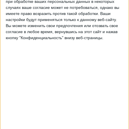
при обработке ваших персональных данных в некоторых
Фигейренсе
случаях ваше согласие может не потребоваться, однако вы
Fanatiz (Смотреть в прямом эфире)
имеете право возразить против такой обработки. Ваши
Brasileirão Play
настройки будут применяться только к данному веб-сайту.
Вы можете изменить свои предпочтения или отозвать свое
Пятница, 14.02.2025
согласие в любое время, вернувшись на этот сайт и нажав
кнопку "Конфиденциальность" внизу веб-страницы.
01:30
Чемпионат Катариненсе
Фигейренсе
Шапекоэнсе
Fanatiz (Смотреть в прямом эфире)
Brasileirão Play
Суббота, 08.02.2025
21:30
Чемпионат Катариненсе
Barra do Garças FC
Фигейренсе
Fanatiz (Смотреть в прямом эфире)