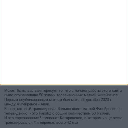
В настоящее время на телевидении не вещается живой
футбольный матч Фигейренсе
, но мы предлагаем вам историю с
телепрограммой последних матчей, которые можно было увидеть
по
телевидению Фигейренсе
.
Мы обновим этот телепрограмму Фигейренсе после того
, как
официальные источники подтвердят даты следующих матчей,
которые будут транслироваться по телевидению.
Может быть, вас заинтересует то, что с начала работы этого сайта
было опубликовано 50 живых телевизионных матчей Фигейренсе.
Первым опубликованным матчем был матч 26 декабря 2020 г.
между Фигейренсе - Аваи.
Канал, который транслировал больше всего матчей Фигейренсе по
телевидению, - это Fanatiz с общим количеством 50 матчей.
И это соревнование Чемпионат Катариненсе, в котором чаще всего
транслировался Фигейренсе, всего 42 мат