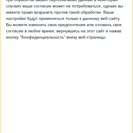
Куско
случаях ваше согласие может не потребоваться, однако вы
Fanatiz (Смотреть в прямом эфире)
имеете право возразить против такой обработки. Ваши
настройки будут применяться только к данному веб-сайту.
Вы можете изменить свои предпочтения или отозвать свое
Пятница, 31.07.2026
согласие в любое время, вернувшись на этот сайт и нажав
23:00
Лига 1 Перу
кнопку "Конфиденциальность" внизу веб-страницы.
Лос-Чанкас
Комерсиантес Унидос
Fanatiz (Смотреть в прямом эфире)
Воскресенье, 26.07.2026
23:30
Лига 1 Перу
Комерсиантес Унидос
Альянса Лима
Fanatiz (Смотреть в прямом эфире)
Другие дни