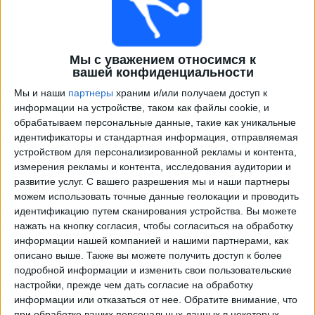
Мы с уважением относимся к
вашей конфиденциальности
Мы и наши
партнеры
храним и/или получаем доступ к
информации на устройстве, таком как файлы cookie, и
обрабатываем персональные данные, такие как уникальные
идентификаторы и стандартная информация, отправляемая
Программа передач трансляции матчей в прямом
устройством для персонализированной рекламы и контента,
эфире в
Комерсиантес Унидос
измерения рекламы и контента, исследования аудитории и
развитие услуг.
С вашего разрешения мы и наши партнеры
×
можем использовать точные данные геолокации и проводить
Комерсиантес Унидос:
В настоящее время нет
идентификацию путем сканирования устройства. Вы можете
телевизионных матчей.
нажать на кнопку согласия, чтобы согласиться на обработку
информации нашей компанией и нашими партнерами, как
Пятница, 07.08.2026
описано выше. Также вы можете получить доступ к более
подробной информации и изменить свои пользовательские
23:15
Лига 1 Перу
настройки, прежде чем дать согласие на обработку
информации или отказаться от нее.
Обратите внимание, что
Комерсиантес Унидос
при обработке ваших персональных данных в некоторых