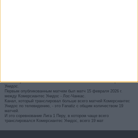
В настоящее время на телевидении не вещается живой
футбольный матч Комерсиантес Унидос
, но мы предлагаем вам
историю с телепрограммой последних матчей, которые можно было
увидеть по
телевидению Комерсиантес Унидос
.
Мы обновим этот телепрограмму Комерсиантес Унидос после
того
, как официальные источники подтвердят даты следующих
матчей, которые будут транслироваться по телевидению.
Может быть, вас заинтересует то, что с начала работы этого сайта
было опубликовано 19 живых телевизионных матчей Комерсиантес
Унидос.
Первым опубликованным матчем был матч 15 февраля 2026 г.
между Комерсиантес Унидос - Лос-Чанкас.
Канал, который транслировал больше всего матчей Комерсиантес
Унидос по телевидению, - это Fanatiz с общим количеством 19
матчей.
И это соревнование Лига 1 Перу, в котором чаще всего
транслировался Комерсиантес Унидос, всего 19 мат