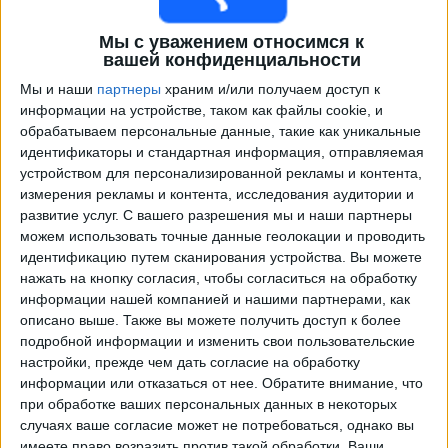
Мы с уважением относимся к
вашей конфиденциальности
Мы и наши
партнеры
храним и/или получаем доступ к
информации на устройстве, таком как файлы cookie, и
обрабатываем персональные данные, такие как уникальные
идентификаторы и стандартная информация, отправляемая
устройством для персонализированной рекламы и контента,
измерения рекламы и контента, исследования аудитории и
Программа передач трансляции матчей в прямом
развитие услуг.
С вашего разрешения мы и наши партнеры
эфире в
Crown Legacy FC
можем использовать точные данные геолокации и проводить
идентификацию путем сканирования устройства. Вы можете
Четверг, 13.08.2026
нажать на кнопку согласия, чтобы согласиться на обработку
информации нашей компанией и нашими партнерами, как
03:00
MLS Next Pro
описано выше. Также вы можете получить доступ к более
подробной информации и изменить свои пользовательские
Huntsville City FC
настройки, прежде чем дать согласие на обработку
Crown Legacy FC
информации или отказаться от нее.
Обратите внимание, что
OneFootball
при обработке ваших персональных данных в некоторых
случаях ваше согласие может не потребоваться, однако вы
имеете право возразить против такой обработки. Ваши
Четверг, 20.08.2026