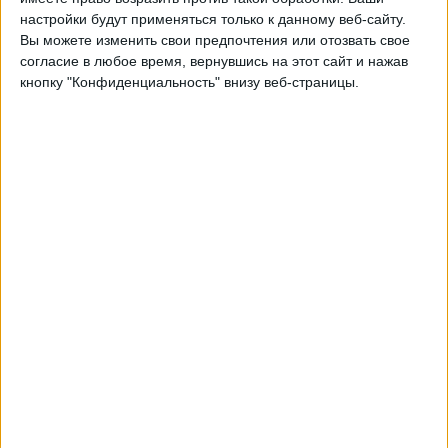
настройки будут применяться только к данному веб-сайту.
02:00
MLS Next Pro
Вы можете изменить свои предпочтения или отозвать свое
согласие в любое время, вернувшись на этот сайт и нажав
Crown Legacy FC
кнопку "Конфиденциальность" внизу веб-страницы.
Connecticut United FC
OneFootball
Понедельник, 24.08.2026
02:00
MLS Next Pro
Crown Legacy FC
Chattanooga FC
OneFootball
Другие дни