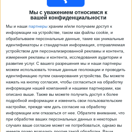
Мы с уважением относимся к
вашей конфиденциальности
Мы и наши
партнеры
храним и/или получаем доступ к
информации на устройстве, таком как файлы cookie, и
обрабатываем персональные данные, такие как уникальные
идентификаторы и стандартная информация, отправляемая
устройством для персонализированной рекламы и контента,
измерения рекламы и контента, исследования аудитории и
Программа передач трансляции матчей в прямом
развитие услуг.
С вашего разрешения мы и наши партнеры
эфире в
New York RB II
можем использовать точные данные геолокации и проводить
идентификацию путем сканирования устройства. Вы можете
Воскресенье, 09.08.2026
нажать на кнопку согласия, чтобы согласиться на обработку
информации нашей компанией и нашими партнерами, как
01:00
MLS Next Pro
описано выше. Также вы можете получить доступ к более
подробной информации и изменить свои пользовательские
Columbus Crew 2
настройки, прежде чем дать согласие на обработку
New York RB II
информации или отказаться от нее.
Обратите внимание, что
OneFootball
при обработке ваших персональных данных в некоторых
случаях ваше согласие может не потребоваться, однако вы
имеете право возразить против такой обработки. Ваши
Суббота, 15.08.2026