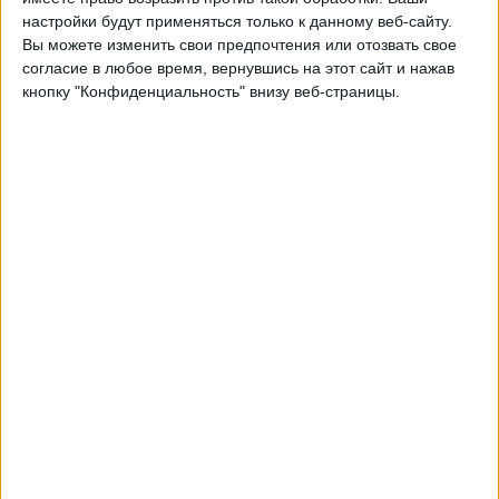
настройки будут применяться только к данному веб-сайту.
02:00
MLS Next Pro
Вы можете изменить свои предпочтения или отозвать свое
согласие в любое время, вернувшись на этот сайт и нажав
Atlanta United 2
кнопку "Конфиденциальность" внизу веб-страницы.
New York RB II
OneFootball
Понедельник, 24.08.2026
02:00
MLS Next Pro
New York RB II
Toronto FC II
OneFootball
Другие дни