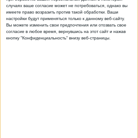
Лос-Анджелес ФК
случаях ваше согласие может не потребоваться, однако вы
CONCACAF YouTube
имеете право возразить против такой обработки. Ваши
настройки будут применяться только к данному веб-сайту.
Вы можете изменить свои предпочтения или отозвать свое
Среда, 08.04.2026
согласие в любое время, вернувшись на этот сайт и нажав
05:00
Лига чемпионов КОНКАКАФ
кнопку "Конфиденциальность" внизу веб-страницы.
Лос-Анджелес ФК
Крус Асуль
CONCACAF YouTube
Четверг, 26.03.2026
04:30
товарищеские матчи
Крус Асуль
Атлетико Насьональ
OneTix Live
Другие дни