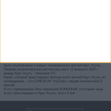
В настоящее время на телевидении не вещается живой
футбольный матч Крус Асуль
, но мы предлагаем вам историю с
телепрограммой последних матчей, которые можно было увидеть
по
телевидению Крус Асуль
.
Мы обновим этот телепрограмму Крус Асуль после того
, как
официальные источники подтвердят даты следующих матчей,
которые будут транслироваться по телевидению.
Может быть, вас заинтересует то, что с начала работы этого сайта
было опубликовано 6 живых телевизионных матчей Крус Асуль.
Первым опубликованным матчем был матч 13 февраля 2026 г.
между Крус Асуль - Vancouver FC.
Канал, который транслировал больше всего матчей Крус Асуль по
телевидению, - это CONCACAF YouTube с общим количеством 5
матчей.
И это соревнование Лига чемпионов КОНКАКАФ, в котором чаще
всего транслировался Крус Асуль, всего 5 мат