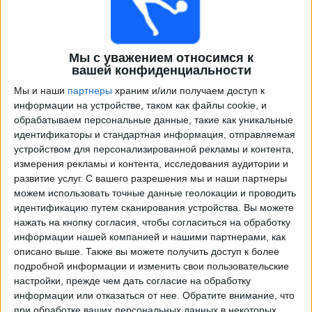
Мы с уважением относимся к
вашей конфиденциальности
Мы и наши
партнеры
храним и/или получаем доступ к
информации на устройстве, таком как файлы cookie, и
обрабатываем персональные данные, такие как уникальные
идентификаторы и стандартная информация, отправляемая
Программа передач трансляции матчей в прямом
устройством для персонализированной рекламы и контента,
эфире в
Крус Асуль
измерения рекламы и контента, исследования аудитории и
развитие услуг.
С вашего разрешения мы и наши партнеры
×
можем использовать точные данные геолокации и проводить
Крус Асуль:
В настоящее время нет телевизионных
идентификацию путем сканирования устройства. Вы можете
матчей.
нажать на кнопку согласия, чтобы согласиться на обработку
информации нашей компанией и нашими партнерами, как
Среда, 15.04.2026
описано выше. Также вы можете получить доступ к более
подробной информации и изменить свои пользовательские
04:00
Лига чемпионов КОНКАКАФ
настройки, прежде чем дать согласие на обработку
информации или отказаться от нее.
Обратите внимание, что
Крус Асуль
при обработке ваших персональных данных в некоторых