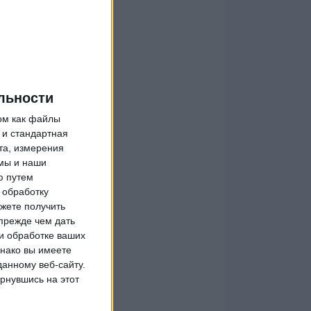
льности
ом как файлы
 и стандартная
та, измерения
мы и наши
ю путем
 обработку
жете получить
прежде чем дать
и обработке ваших
днако вы имеете
данному веб-сайту.
рнувшись на этот