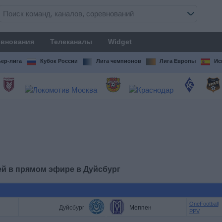
внования
Телеканалы
Widget
ер-лига
Кубок России
Лига чемпионов
Лига Европы
Ис
ей в прямом эфире в
Дуйсбург
OneFootball
Дуйсбург
Меппен
PPV