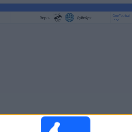
OneFootball
Верль
Дуйсбург
PPV