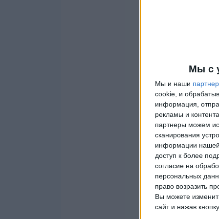
Мы с 
Мы и наши
партне
cookie, и обрабат
информация, отпра
рекламы и контента
партнеры можем ис
сканирования устро
информации нашей 
доступ к более под
согласие на обрабо
персональных данны
право возразить пр
Вы можете изменить
сайт и нажав кнопк