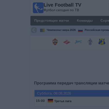
Live Football TV
Live
Футбол сегодня по ТВ
Football
TV
Предстоящие матчи
Команды
Соре
Футбол
сегодня по
Чемпионат мира 2026
Российская премь
ТВ
Предстоящие
матчи
Команды
Соревнования
Программа передач трансляции матч
Телеканалы
Суббота, 08.08.2026
15:00
Третья лига
Widget