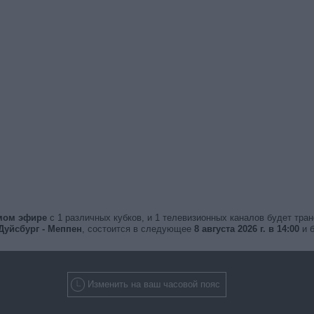
ямом эфире
с 1 различных кубков, и 1 телевизионных каналов будет тра
Дуйсбург - Меппен
, состоится в следующее
8 августа 2026 г. в 14:00
и 
Изменить на ваш часовой пояс