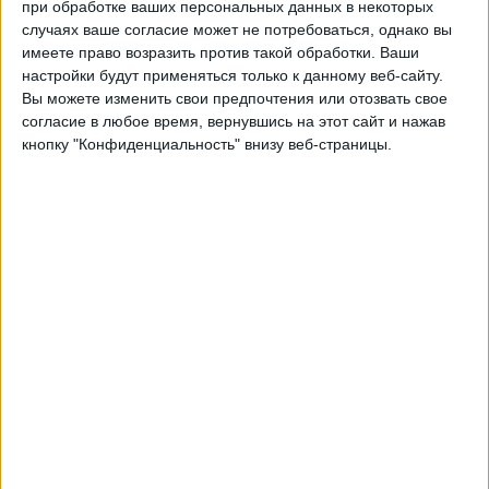
Райо Вальекано
при обработке ваших персональных данных в некоторых
случаях ваше согласие может не потребоваться, однако вы
FC Drita
имеете право возразить против такой обработки. Ваши
Быть подтвержденным
настройки будут применяться только к данному веб-сайту.
Вы можете изменить свои предпочтения или отозвать свое
Четверг, 11.12.2025
согласие в любое время, вернувшись на этот сайт и нажав
кнопку "Конфиденциальность" внизу веб-страницы.
19:45
Лиги конференций УЕФА
Лига этап
FC Drita
АЗ Алкмар
Быть подтвержденным
Четверг, 27.11.2025
22:00
Лиги конференций УЕФА
Лига этап
FC Drita
KF Shkendija
Быть подтвержденным