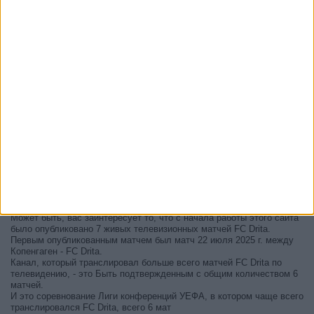
В настоящее время на телевидении не вещается живой
футбольный матч FC Drita
, но мы предлагаем вам историю с
телепрограммой последних матчей, которые можно было увидеть
по
телевидению FC Drita
.
Мы обновим этот телепрограмму FC Drita после того
, как
официальные источники подтвердят даты следующих матчей,
которые будут транслироваться по телевидению.
Может быть, вас заинтересует то, что с начала работы этого сайта
было опубликовано 7 живых телевизионных матчей FC Drita.
Первым опубликованным матчем был матч 22 июля 2025 г. между
Копенгаген - FC Drita.
Канал, который транслировал больше всего матчей FC Drita по
телевидению, - это Быть подтвержденным с общим количеством 6
матчей.
И это соревнование Лиги конференций УЕФА, в котором чаще всего
транслировался FC Drita, всего 6 мат