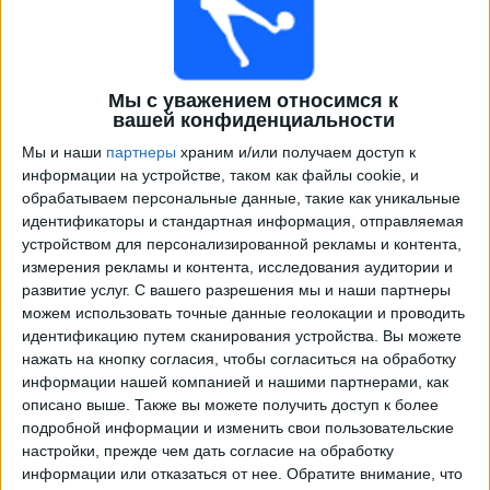
Мы с уважением относимся к
вашей конфиденциальности
Мы и наши
партнеры
храним и/или получаем доступ к
информации на устройстве, таком как файлы cookie, и
обрабатываем персональные данные, такие как уникальные
идентификаторы и стандартная информация, отправляемая
Программа передач трансляции матчей в прямом
устройством для персонализированной рекламы и контента,
эфире в
FC Drita
измерения рекламы и контента, исследования аудитории и
развитие услуг.
С вашего разрешения мы и наши партнеры
×
FC Drita:
В настоящее время нет телевизионных
можем использовать точные данные геолокации и проводить
матчей.
идентификацию путем сканирования устройства. Вы можете
нажать на кнопку согласия, чтобы согласиться на обработку
информации нашей компанией и нашими партнерами, как
Четверг, 18.12.2025
описано выше. Также вы можете получить доступ к более
22:00
подробной информации и изменить свои пользовательские
Лиги конференций УЕФА
настройки, прежде чем дать согласие на обработку
Лига этап
информации или отказаться от нее.
Обратите внимание, что