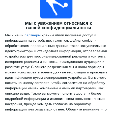
Мы с уважением относимся к
вашей конфиденциальности
Мы и наши
партнеры
храним и/или получаем доступ к
информации на устройстве, таком как файлы cookie, и
обрабатываем персональные данные, такие как уникальные
идентификаторы и стандартная информация, отправляемая
Программа передач трансляции матчей в прямом
устройством для персонализированной рекламы и контента,
эфире в
Хайденхайм
измерения рекламы и контента, исследования аудитории и
развитие услуг.
С вашего разрешения мы и наши партнеры
×
Хайденхайм:
В настоящее время нет
можем использовать точные данные геолокации и проводить
телевизионных матчей.
идентификацию путем сканирования устройства. Вы можете
нажать на кнопку согласия, чтобы согласиться на обработку
информации нашей компанией и нашими партнерами, как
Четверг, 20.02.2025
описано выше. Также вы можете получить доступ к более
19:45
подробной информации и изменить свои пользовательские
Лиги конференций УЕФА
настройки, прежде чем дать согласие на обработку
плей-офф
информации или отказаться от нее.
Обратите внимание, что