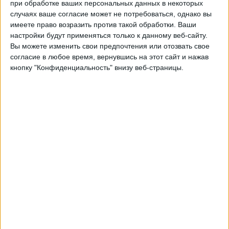
Хайденхайм
при обработке ваших персональных данных в некоторых
случаях ваше согласие может не потребоваться, однако вы
Копенгаген
имеете право возразить против такой обработки. Ваши
Быть подтвержденным
настройки будут применяться только к данному веб-сайту.
Вы можете изменить свои предпочтения или отозвать свое
Четверг, 13.02.2025
согласие в любое время, вернувшись на этот сайт и нажав
кнопку "Конфиденциальность" внизу веб-страницы.
22:00
Лиги конференций УЕФА
плей-офф
Копенгаген
Хайденхайм
Быть подтвержденным
Четверг, 19.12.2024
22:00
Лиги конференций УЕФА
Лига этап
Хайденхайм
Санкт-Галлен
Быть подтвержденным