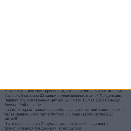
В настоящее время на телевидении не вещается живой
футбольный матч Хайденхайм
, но мы предлагаем вам историю с
телепрограммой последних матчей, которые можно было увидеть
по
телевидению Хайденхайм
.
Мы обновим этот телепрограмму Хайденхайм после того
, как
официальные источники подтвердят даты следующих матчей,
которые будут транслироваться по телевидению.
Может быть, вас заинтересует то, что с начала работы этого сайта
было опубликовано 22 живых телевизионных матчей Хайденхайм.
Первым опубликованным матчем был матч 16 мая 2020 г. между
Бохум - Хайденхайм.
Канал, который транслировал больше всего матчей Хайденхайм по
телевидению, - это Матч! Футбол 3 с общим количеством 12
матчей.
И это соревнование 2. Бундеслига, в котором чаще всего
транслировался Хайденхайм, всего 12 мат