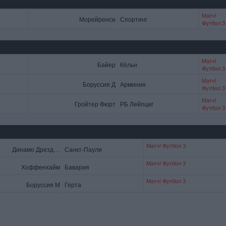
Матч!
Морейренси
Спортинг
Футбол 3
Матч!
Байер
Кёльн
Футбол 3
Матч!
Боруссия Д
Арминия
Футбол 3
Матч!
Гройтер Фюрт
РБ Лейпциг
Футбол 3
Матч! Футбол 3
Динамо Дрезден
Санкт-Паули
Матч! Футбол 3
Хоффенхайм
Бавария
Матч! Футбол 3
Боруссия М
Герта