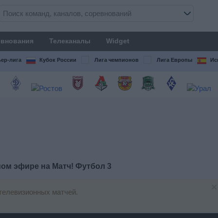
внования
Телеканалы
Widget
ер-лига
Кубок России
Лига чемпионов
Лига Европы
Ис
мом эфире на
Матч! Футбол 3
×
телевизионных матчей.