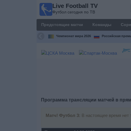
Live Football TV
Live
Футбол сегодня по ТВ
Football
TV
Предстоящие матчи
Команды
Соре
Футбол
сегодня по
Чемпионат мира 2026
Российская премь
ТВ
Предстоящие
матчи
Команды
Соревнования
Программа трансляции матчей в пря
Телеканалы
Матч! Футбол 3:
В настоящее время нет 
Widget