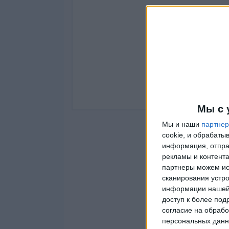
Мы с 
Мы и наши
партне
cookie, и обрабат
информация, отпра
рекламы и контента
партнеры можем ис
сканирования устро
информации нашей 
доступ к более под
согласие на обрабо
персональных данны