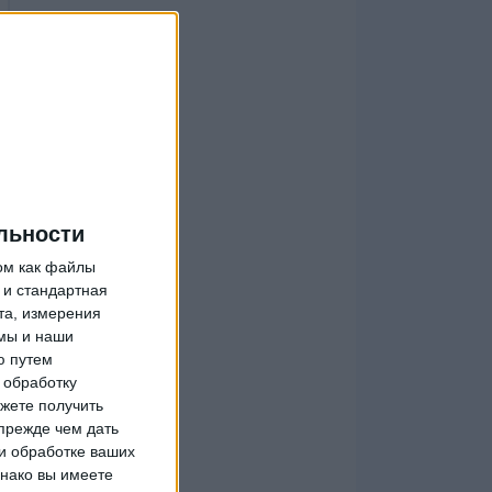
льности
ом как файлы
 и стандартная
та, измерения
мы и наши
ю путем
 обработку
жете получить
прежде чем дать
и обработке ваших
днако вы имеете