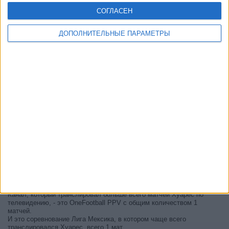
СОГЛАСЕН
ДОПОЛНИТЕЛЬНЫЕ ПАРАМЕТРЫ
В настоящее время на телевидении не вещается живой
футбольный матч Хуарес
, но мы предлагаем вам историю с
телепрограммой последних матчей, которые можно было увидеть
по
телевидению Хуарес
.
Мы обновим этот телепрограмму Хуарес после того
, как
официальные источники подтвердят даты следующих матчей,
которые будут транслироваться по телевидению.
Может быть, вас заинтересует то, что с начала работы этого сайта
было опубликовано 1 живых телевизионных матчей Хуарес.
Первым опубликованным матчем был матч 26 июля 2026 г. между
Гвадалахара - Хуарес.
Канал, который транслировал больше всего матчей Хуарес по
телевидению, - это OneFootball PPV с общим количеством 1
матчей.
И это соревнование Лига Мексика, в котором чаще всего
транслировался Хуарес, всего 1 мат