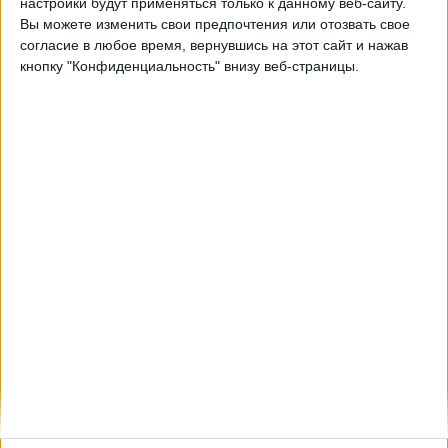
настройки будут применяться только к данному веб-сайту.
Гвадалахара
Вы можете изменить свои предпочтения или отозвать свое
Хуарес
согласие в любое время, вернувшись на этот сайт и нажав
OneFootball PPV
кнопку "Конфиденциальность" внизу веб-страницы.