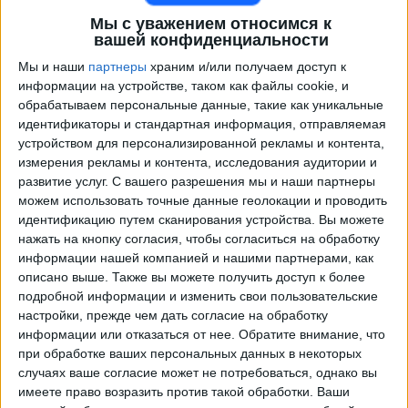
Мы с уважением относимся к
вашей конфиденциальности
Мы и наши
партнеры
храним и/или получаем доступ к
информации на устройстве, таком как файлы cookie, и
обрабатываем персональные данные, такие как уникальные
идентификаторы и стандартная информация, отправляемая
устройством для персонализированной рекламы и контента,
измерения рекламы и контента, исследования аудитории и
развитие услуг.
С вашего разрешения мы и наши партнеры
Программа передач трансляции матчей в прямом
можем использовать точные данные геолокации и проводить
эфире в
Хуарес
идентификацию путем сканирования устройства. Вы можете
нажать на кнопку согласия, чтобы согласиться на обработку
×
Хуарес:
В настоящее время нет телевизионных
информации нашей компанией и нашими партнерами, как
матчей.
описано выше. Также вы можете получить доступ к более
подробной информации и изменить свои пользовательские
настройки, прежде чем дать согласие на обработку
Воскресенье, 26.07.2026
информации или отказаться от нее.
Обратите внимание, что
при обработке ваших персональных данных в некоторых
02:07
Лига Мексика
случаях ваше согласие может не потребоваться, однако вы
Апертура
имеете право возразить против такой обработки. Ваши