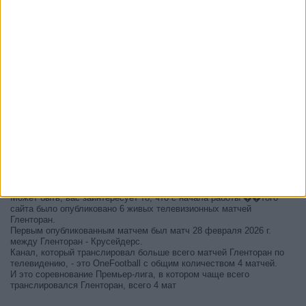
В настоящее время на телевидении не вещается живой
футбольный матч Гленторан
, но мы предлагаем вам историю с
телепрограммой последних матчей, которые можно было увидеть
по
телевидению Гленторан
.
Мы обновим этот телепрограмму Гленторан после того
, как
официальные источники подтвердят даты следующих матчей,
которые будут транслироваться по телевидению.
Может быть, вас заинтересует то, что с начала работы ��того
сайта было опубликовано 6 живых телевизионных матчей
Гленторан.
Первым опубликованным матчем был матч 28 февраля 2026 г.
между Гленторан - Крусейдерс.
Канал, который транслировал больше всего матчей Гленторан по
телевидению, - это OneFootball с общим количеством 4 матчей.
И это соревнование Премьер-лига, в котором чаще всего
транслировался Гленторан, всего 4 мат