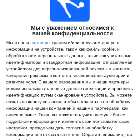
Мы с уважением относимся к
вашей конфиденциальности
Мы и наши
партнеры
храним и/или получаем доступ к
информации на устройстве, таком как файлы cookie, и
обрабатываем персональные данные, такие как уникальные
идентификаторы и стандартная информация, отправляемая
Программа передач трансляции матчей в прямом
устройством для персонализированной рекламы и контента,
эфире в
Гленторан
измерения рекламы и контента, исследования аудитории и
развитие услуг.
С вашего разрешения мы и наши партнеры
×
Гленторан:
В настоящее время нет телевизионных
можем использовать точные данные геолокации и проводить
матчей.
идентификацию путем сканирования устройства. Вы можете
нажать на кнопку согласия, чтобы согласиться на обработку
информации нашей компанией и нашими партнерами, как
Четверг, 16.07.2026
описано выше. Также вы можете получить доступ к более
подробной информации и изменить свои пользовательские
19:30
Лиги конференций УЕФА
настройки, прежде чем дать согласие на обработку
1-й тур отборочном
информации или отказаться от нее.
Обратите внимание, что