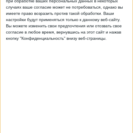
при обработке ваших персональных данных в некоторых
РФШ
случаях ваше согласие может не потребоваться, однако вы
Гленторан
имеете право возразить против такой обработки. Ваши
OneFootball PPV
настройки будут применяться только к данному веб-сайту.
Вы можете изменить свои предпочтения или отозвать свое
Четверг, 09.07.2026
согласие в любое время, вернувшись на этот сайт и нажав
кнопку "Конфиденциальность" внизу веб-страницы.
21:30
Лиги конференций УЕФА
1-й тур отборочном
Гленторан
РФШ
OneFootball PPV
Вторник, 07.04.2026
21:45
Премьер-лига
Клифтонвилл
Гленторан
OneFootball