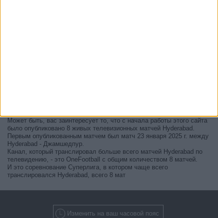
В настоящее время на телевидении не вещается живой
футбольный матч Hyderabad
, но мы предлагаем вам историю с
телепрограммой последних матчей, которые можно было увидеть
по
телевидению Hyderabad
.
Мы обновим этот телепрограмму Hyderabad после того
, как
официальные источники подтвердят даты следующих матчей,
которые будут транслироваться по телевидению.
Может быть, вас заинтересует то, что с начала работы этого сайта
было опубликовано 8 живых телевизионных матчей Hyderabad.
Первым опубликованным матчем был матч 23 января 2025 г. между
Hyderabad - Джамшедпур.
Канал, который транслировал больше всего матчей Hyderabad по
телевидению, - это OneFootball с общим количеством 8 матчей.
И это соревнование Суперлига, в котором чаще всего
транслировался Hyderabad, всего 8 мат
Изменить на ваш часовой пояс