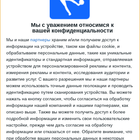
Мы с уважением относимся к
вашей конфиденциальности
Мы и наши
партнеры
храним и/или получаем доступ к
информации на устройстве, таком как файлы cookie, и
обрабатываем персональные данные, такие как уникальные
идентификаторы и стандартная информация, отправляемая
Программа передач трансляции матчей в прямом
устройством для персонализированной рекламы и контента,
эфире в
Hyderabad
измерения рекламы и контента, исследования аудитории и
развитие услуг.
С вашего разрешения мы и наши партнеры
×
можем использовать точные данные геолокации и проводить
Hyderabad:
В настоящее время нет телевизионных
идентификацию путем сканирования устройства. Вы можете
матчей.
нажать на кнопку согласия, чтобы согласиться на обработку
информации нашей компанией и нашими партнерами, как
Среда, 12.03.2025
описано выше. Также вы можете получить доступ к более
подробной информации и изменить свои пользовательские
16:00
Суперлига
настройки, прежде чем дать согласие на обработку
информации или отказаться от нее.
Обратите внимание, что
Hyderabad
при обработке ваших персональных данных в некоторых