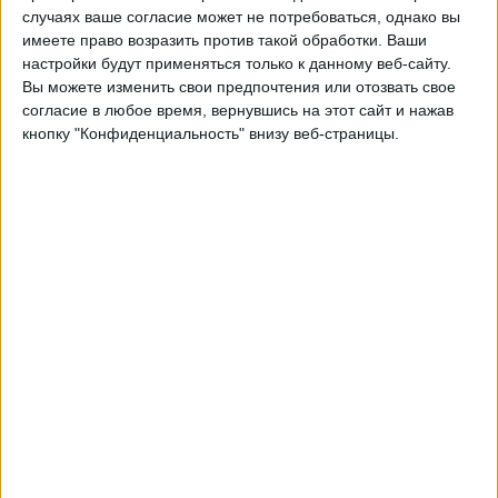
Kerala Blasters
случаях ваше согласие может не потребоваться, однако вы
OneFootball
OneFootball PPV
имеете право возразить против такой обработки. Ваши
настройки будут применяться только к данному веб-сайту.
Вы можете изменить свои предпочтения или отозвать свое
Четверг, 06.03.2025
согласие в любое время, вернувшись на этот сайт и нажав
16:00
Суперлига
кнопку "Конфиденциальность" внизу веб-страницы.
Hyderabad
Punjab
OneFootball
OneFootball PPV
Среда, 26.02.2025
16:00
Суперлига
East Bengal
Hyderabad
OneFootball
OneFootball PPV
Другие дни