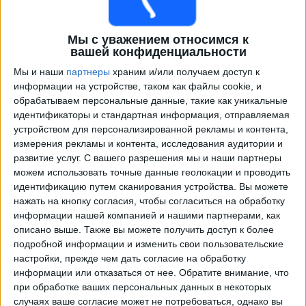
Мы с уважением относимся к
вашей конфиденциальности
Мы и наши
партнеры
храним и/или получаем доступ к
информации на устройстве, таком как файлы cookie, и
обрабатываем персональные данные, такие как уникальные
идентификаторы и стандартная информация, отправляемая
устройством для персонализированной рекламы и контента,
Программа передач трансляции матчей в прямом
измерения рекламы и контента, исследования аудитории и
эфире в
Манчестер Сити
развитие услуг.
С вашего разрешения мы и наши партнеры
можем использовать точные данные геолокации и проводить
×
идентификацию путем сканирования устройства. Вы можете
Манчестер Сити:
В настоящее время нет
нажать на кнопку согласия, чтобы согласиться на обработку
телевизионных матчей.
информации нашей компанией и нашими партнерами, как
описано выше. Также вы можете получить доступ к более
подробной информации и изменить свои пользовательские
Вторник, 17.03.2026
настройки, прежде чем дать согласие на обработку
22:00
Лига чемпионов
информации или отказаться от нее.
Обратите внимание, что
1/8 финала
при обработке ваших персональных данных в некоторых
случаях ваше согласие может не потребоваться, однако вы