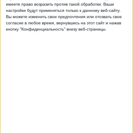
Манчестер Сити
имеете право возразить против такой обработки. Ваши
Реал Мадрид
настройки будут применяться только к данному веб-сайту.
Вы можете изменить свои предпочтения или отозвать свое
Быть подтвержденным
согласие в любое время, вернувшись на этот сайт и нажав
кнопку "Конфиденциальность" внизу веб-страницы.
Среда, 11.03.2026
22:00
Лига чемпионов
1/8 финала
Реал Мадрид
Манчестер Сити
Быть подтвержденным