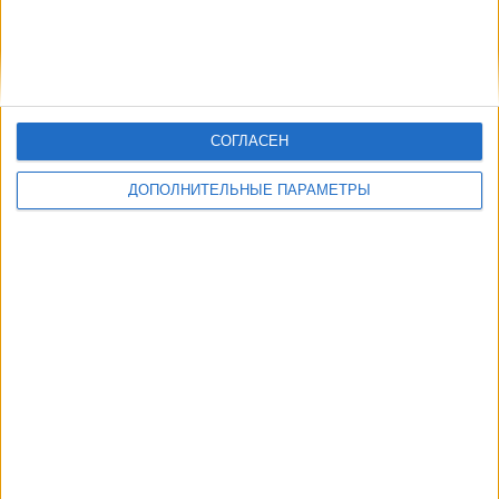
СОГЛАСЕН
ДОПОЛНИТЕЛЬНЫЕ ПАРАМЕТРЫ
В настоящее время на телевидении не вещается живой
футбольный матч Манчестер Сити
, но мы предлагаем вам
историю с телепрограммой последних матчей, которые можно было
увидеть по
телевидению Манчестер Сити
.
Мы обновим этот телепрограмму Манчестер Сити после того
,