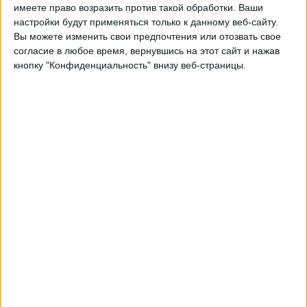
Спортинг
имеете право возразить против такой обработки. Ваши
Будё/Глимт
настройки будут применяться только к данному веб-сайту.
Вы можете изменить свои предпочтения или отозвать свое
Быть подтвержденным
согласие в любое время, вернувшись на этот сайт и нажав
кнопку "Конфиденциальность" внизу веб-страницы.
Среда, 11.03.2026
22:00
Лига чемпионов
1/8 финала
Будё/Глимт
Спортинг
Быть подтвержденным