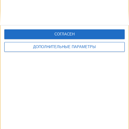
СОГЛАСЕН
ДОПОЛНИТЕЛЬНЫЕ ПАРАМЕТРЫ
В настоящее время на телевидении не вещается живой
футбольный матч Спортинг
, но мы предлагаем вам историю с
телепрограммой последних матчей, которые можно было увидеть
по
телевидению Спортинг
.
Мы обновим этот телепрограмму Спортинг после того
, как