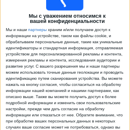
Мы с уважением относимся к
вашей конфиденциальности
Мы и наши
партнеры
храним и/или получаем доступ к
информации на устройстве, таком как файлы cookie, и
обрабатываем персональные данные, такие как уникальные
идентификаторы и стандартная информация, отправляемая
устройством для персонализированной рекламы и контента,
Программа передач трансляции матчей в прямом
измерения рекламы и контента, исследования аудитории и
эфире в
Спортинг
развитие услуг.
С вашего разрешения мы и наши партнеры
можем использовать точные данные геолокации и проводить
×
идентификацию путем сканирования устройства. Вы можете
Спортинг:
В настоящее время нет телевизионных
нажать на кнопку согласия, чтобы согласиться на обработку
матчей.
информации нашей компанией и нашими партнерами, как
описано выше. Также вы можете получить доступ к более
подробной информации и изменить свои пользовательские
Вторник, 17.03.2026
настройки, прежде чем дать согласие на обработку
19:45
Лига чемпионов
информации или отказаться от нее.
Обратите внимание, что
1/8 финала
при обработке ваших персональных данных в некоторых
случаях ваше согласие может не потребоваться, однако вы