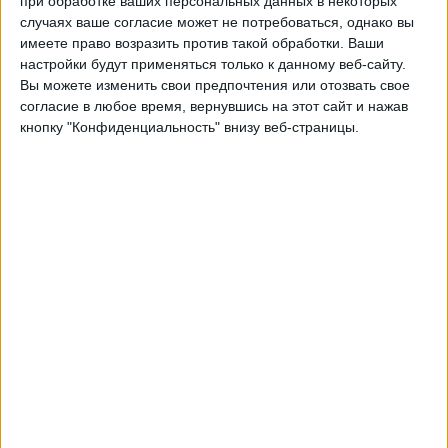
при обработке ваших персональных данных в некоторых
Мидлсбро
случаях ваше согласие может не потребоваться, однако вы
Тоттенхэм
имеете право возразить против такой обработки. Ваши
Матч! Онлайн
настройки будут применяться только к данному веб-сайту.
Вы можете изменить свои предпочтения или отозвать свое
Пятница, 04.02.2022
согласие в любое время, вернувшись на этот сайт и нажав
кнопку "Конфиденциальность" внизу веб-страницы.
22:00
Кубок ФА
4-й раунд
Манчестер Юнайтед
Мидлсбро
Матч ТВ
Понедельник, 24.01.2022
21:45
Чемпионшип
Блэкберн
Мидлсбро
Футбол ТВ