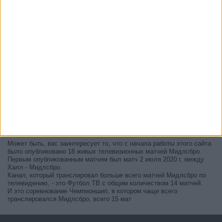
В настоящее время на телевидении не вещается живой
футбольный матч Мидлсбро
, но мы предлагаем вам историю с
телепрограммой последних матчей, которые можно было увидеть
по
телевидению Мидлсбро
.
Мы обновим этот телепрограмму Мидлсбро после того
, как
официальные источники подтвердят даты следующих матчей,
которые будут транслироваться по телевидению.
Может быть, вас заинтересует то, что с начала работы этого сайта
было опубликовано 18 живых телевизионных матчей Мидлсбро.
Первым опубликованным матчем был матч 2 июля 2020 г. между
Халл - Мидлсбро.
Канал, который транслировал больше всего матчей Мидлсбро по
телевидению, - это Футбол ТВ с общим количеством 14 матчей.
И это соревнование Чемпионшип, в котором чаще всего
транслировался Мидлсбро, всего 15 мат