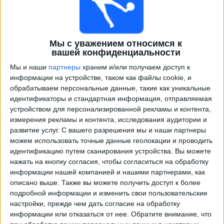
Мы с уважением относимся к
вашей конфиденциальности
Мы и наши
партнеры
храним и/или получаем доступ к
информации на устройстве, таком как файлы cookie, и
обрабатываем персональные данные, такие как уникальные
идентификаторы и стандартная информация, отправляемая
Программа передач трансляции матчей в прямом
устройством для персонализированной рекламы и контента,
эфире в
Мидлсбро
измерения рекламы и контента, исследования аудитории и
развитие услуг.
С вашего разрешения мы и наши партнеры
×
Мидлсбро:
В настоящее время нет телевизионных
можем использовать точные данные геолокации и проводить
матчей.
идентификацию путем сканирования устройства. Вы можете
нажать на кнопку согласия, чтобы согласиться на обработку
информации нашей компанией и нашими партнерами, как
Вторник, 01.03.2022
описано выше. Также вы можете получить доступ к более
подробной информации и изменить свои пользовательские
21:55
Кубок ФА
настройки, прежде чем дать согласие на обработку
1/8 финала
информации или отказаться от нее.
Обратите внимание, что