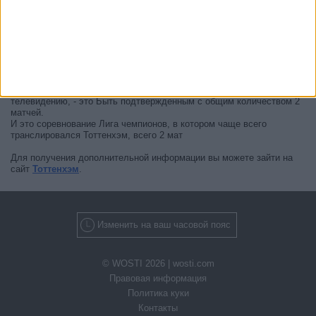
официальные источники подтвердят даты следующих матчей,
которые будут транслироваться по телевидению.
Может быть, вас заинтересует то, что с начала работы этого сайта
было опубликовано 2 живых телевизионных матчей Тоттенхэм.
Первым опубликованным матчем был матч 10 марта 2026 г. между
Атлетико - Тоттенхэм.
Канал, который транслировал больше всего матчей Тоттенхэм по
телевидению, - это Быть подтвержденным с общим количеством 2
матчей.
И это соревнование Лига чемпионов, в котором чаще всего
транслировался Тоттенхэм, всего 2 мат
Для получения дополнительной информации вы можете зайти на
сайт
Тоттенхэм
.
Изменить на ваш часовой пояс
© WOSTI 2026 |
wosti.com
Правовая информация
Политика куки
Контакты