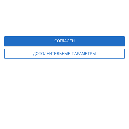
СОГЛАСЕН
ДОПОЛНИТЕЛЬНЫЕ ПАРАМЕТРЫ
В настоящее время на телевидении не вещается живой
футбольный матч Тоттенхэм
, но мы предлагаем вам историю с
телепрограммой последних матчей, которые можно было увидеть
по
телевидению Тоттенхэм
.
Мы обновим этот телепрограмму Тоттенхэм после того
, как