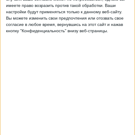
Тоттенхэм
имеете право возразить против такой обработки. Ваши
Атлетико
настройки будут применяться только к данному веб-сайту.
Быть подтвержденным
Вы можете изменить свои предпочтения или отозвать свое
согласие в любое время, вернувшись на этот сайт и нажав
кнопку "Конфиденциальность" внизу веб-страницы.
Вторник, 10.03.2026
22:00
Лига чемпионов
1/8 финала
Атлетико
Тоттенхэм
Быть подтвержденным