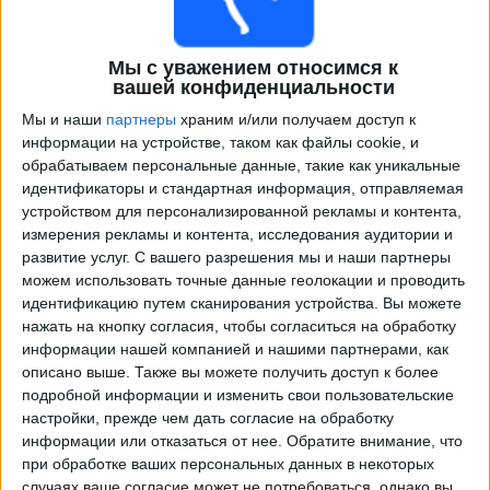
Мы с уважением относимся к
вашей конфиденциальности
Мы и наши
партнеры
храним и/или получаем доступ к
информации на устройстве, таком как файлы cookie, и
обрабатываем персональные данные, такие как уникальные
идентификаторы и стандартная информация, отправляемая
устройством для персонализированной рекламы и контента,
Программа передач трансляции матчей в прямом
измерения рекламы и контента, исследования аудитории и
эфире в
Тоттенхэм
развитие услуг.
С вашего разрешения мы и наши партнеры
можем использовать точные данные геолокации и проводить
×
идентификацию путем сканирования устройства. Вы можете
Тоттенхэм:
В настоящее время нет телевизионных
нажать на кнопку согласия, чтобы согласиться на обработку
матчей.
информации нашей компанией и нашими партнерами, как
описано выше. Также вы можете получить доступ к более
Среда, 18.03.2026
подробной информации и изменить свои пользовательские
настройки, прежде чем дать согласие на обработку
22:00
Лига чемпионов
информации или отказаться от нее.
Обратите внимание, что
1/8 финала
при обработке ваших персональных данных в некоторых
случаях ваше согласие может не потребоваться, однако вы