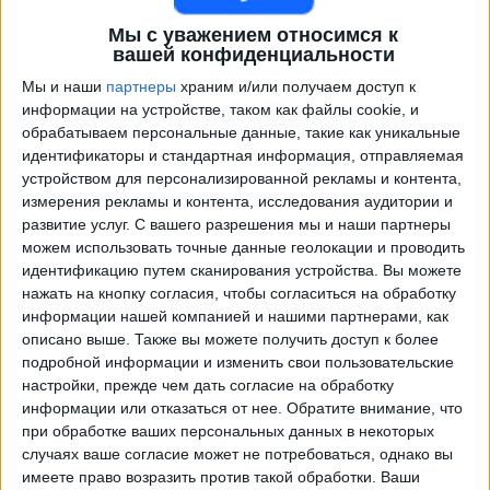
Мы с уважением относимся к
вашей конфиденциальности
Мы и наши
партнеры
храним и/или получаем доступ к
информации на устройстве, таком как файлы cookie, и
обрабатываем персональные данные, такие как уникальные
идентификаторы и стандартная информация, отправляемая
устройством для персонализированной рекламы и контента,
измерения рекламы и контента, исследования аудитории и
развитие услуг.
С вашего разрешения мы и наши партнеры
Программа передач трансляции матчей в прямом
можем использовать точные данные геолокации и проводить
эфире в
Нью-Йорк Ред Буллс
идентификацию путем сканирования устройства. Вы можете
×
нажать на кнопку согласия, чтобы согласиться на обработку
Нью-Йорк Ред Буллс:
В настоящее время нет
информации нашей компанией и нашими партнерами, как
телевизионных матчей.
описано выше. Также вы можете получить доступ к более
подробной информации и изменить свои пользовательские
настройки, прежде чем дать согласие на обработку
Воскресенье, 22.02.2026
информации или отказаться от нее.
Обратите внимание, что
02:30
МЛС
при обработке ваших персональных данных в некоторых
случаях ваше согласие может не потребоваться, однако вы
Орландо Сити
имеете право возразить против такой обработки. Ваши