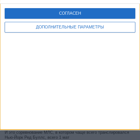
СОГЛАСЕН
ДОПОЛНИТЕЛЬНЫЕ ПАРАМЕТРЫ
В настоящее время на телевидении не вещается живой
футбольный матч Нью-Йорк Ред Буллс
, но мы предлагаем вам
историю с телепрограммой последних матчей, которые можно было
увидеть по
телевидению Нью-Йорк Ред Буллс
.
Мы обновим этот телепрограмму Нью-Йорк Ред Буллс после
того
, как официальные источники подтвердят даты следующих
матчей, которые будут транслироваться по телевидению.
Может быть, вас заинтересует то, что с начала работы этого сайта
было опубликовано 1 живых телевизионных матчей Нью-Йорк Ред
Буллс.
Первым опубликованным матчем был матч 22 февраля 2026 г.
между Орландо Сити - Нью-Йорк Ред Буллс.
Канал, который транслировал больше всего матчей Нью-Йорк Ред
Буллс по телевидению, - это MLS Season Pass с общим
количеством 1 матчей.
И это соревнование МЛС, в котором чаще всего транслировался
Нью-Йорк Ред Буллс, всего 1 мат