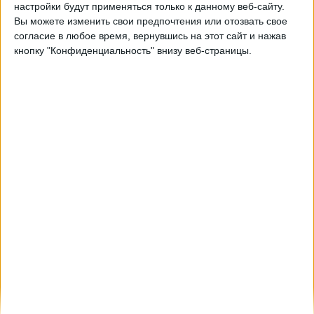
Нью-Йорк Ред Буллс
настройки будут применяться только к данному веб-сайту.
Вы можете изменить свои предпочтения или отозвать свое
MLS Season Pass (Apple TV)
согласие в любое время, вернувшись на этот сайт и нажав
кнопку "Конфиденциальность" внизу веб-страницы.