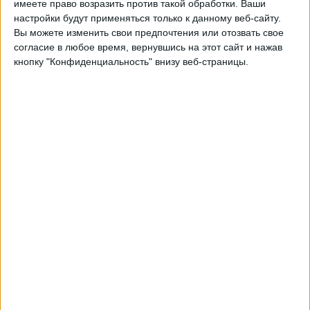
имеете право возразить против такой обработки. Ваши
Америка
настройки будут применяться только к данному веб-сайту.
Пуэбла
Вы можете изменить свои предпочтения или отозвать свое
Layvtime YouTube
согласие в любое время, вернувшись на этот сайт и нажав
06:05
кнопку "Конфиденциальность" внизу веб-страницы.
Лига Мексика
Монтеррей
Хуарес
Layvtime YouTube