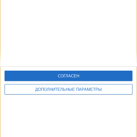
04:00
Лига Мексика
Монтеррей
Сантос Лагуна
Layvtime YouTube
06:05
Лига Мексика
Америка
Пумас
Layvtime YouTube
СОГЛАСЕН
Воскресенье, 21.09.2025
ДОПОЛНИТЕЛЬНЫЕ ПАРАМЕТРЫ
06:05
Лига Мексика
Монтеррей
Америка
Layvtime YouTube