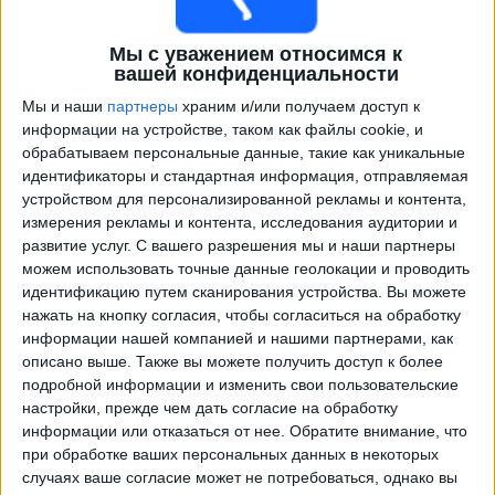
Америка
Layvtime YouTube
Мы с уважением относимся к
вашей конфиденциальности
Воскресенье, 02.11.2025
Мы и наши
партнеры
храним и/или получаем доступ к
03:05
информации на устройстве, таком как файлы cookie, и
Лига Мексика
обрабатываем персональные данные, такие как уникальные
Монтеррей
идентификаторы и стандартная информация, отправляемая
устройством для персонализированной рекламы и контента,
Тигрес
измерения рекламы и контента, исследования аудитории и
Layvtime YouTube
развитие услуг.
С вашего разрешения мы и наши партнеры
05:10
Лига Мексика
можем использовать точные данные геолокации и проводить
идентификацию путем сканирования устройства. Вы можете
Америка
нажать на кнопку согласия, чтобы согласиться на обработку
Леон
информации нашей компанией и нашими партнерами, как
описано выше. Также вы можете получить доступ к более
Layvtime YouTube
подробной информации и изменить свои пользовательские
настройки, прежде чем дать согласие на обработку
Среда, 22.10.2025
информации или отказаться от нее.
Обратите внимание, что
при обработке ваших персональных данных в некоторых
04:00
Лига Мексика
случаях ваше согласие может не потребоваться, однако вы