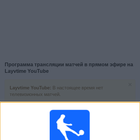
Программа трансляции матчей в прямом эфире на
Layvtime YouTube
×
Layvtime YouTube:
В настоящее время нет
телевизионных матчей.
Воскресенье, 09.11.2025
03:00
Лига Мексика
Толука