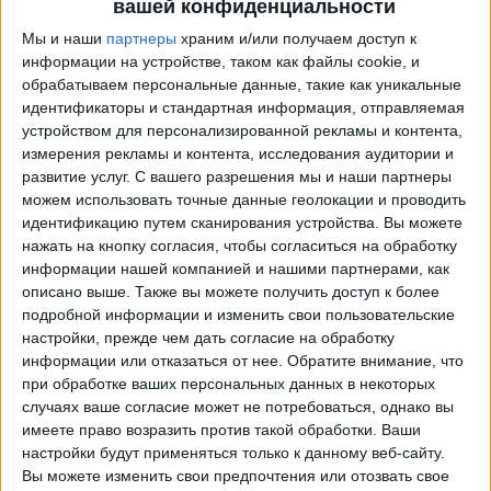
вашей конфиденциальности
Мы и наши
партнеры
храним и/или получаем доступ к
информации на устройстве, таком как файлы cookie, и
обрабатываем персональные данные, такие как уникальные
идентификаторы и стандартная информация, отправляемая
устройством для персонализированной рекламы и контента,
измерения рекламы и контента, исследования аудитории и
развитие услуг.
С вашего разрешения мы и наши партнеры
можем использовать точные данные геолокации и проводить
идентификацию путем сканирования устройства. Вы можете
Программа передач трансляции матчей в прямом
нажать на кнопку согласия, чтобы согласиться на обработку
эфире в
Сампдория
информации нашей компанией и нашими партнерами, как
описано выше. Также вы можете получить доступ к более
Воскресенье, 23.08.2026
подробной информации и изменить свои пользовательские
22:00
Итальянская серия B
настройки, прежде чем дать согласие на обработку
информации или отказаться от нее.
Обратите внимание, что
Чезена
при обработке ваших персональных данных в некоторых
Сампдория
случаях ваше согласие может не потребоваться, однако вы
имеете право возразить против такой обработки. Ваши
OneFootball PPV
настройки будут применяться только к данному веб-сайту.
Вы можете изменить свои предпочтения или отозвать свое