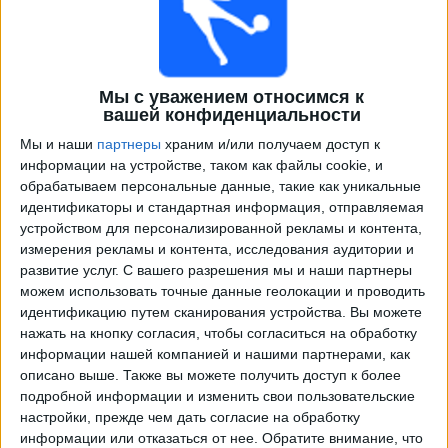
Мы с уважением относимся к
вашей конфиденциальности
Мы и наши
партнеры
храним и/или получаем доступ к
информации на устройстве, таком как файлы cookie, и
обрабатываем персональные данные, такие как уникальные
Программа передач трансляции матчей в прямом
идентификаторы и стандартная информация, отправляемая
эфире в
Сан-Лоренсо
устройством для персонализированной рекламы и контента,
измерения рекламы и контента, исследования аудитории и
×
развитие услуг.
С вашего разрешения мы и наши партнеры
Сан-Лоренсо:
В настоящее время нет
можем использовать точные данные геолокации и проводить
телевизионных матчей.
идентификацию путем сканирования устройства. Вы можете
нажать на кнопку согласия, чтобы согласиться на обработку
информации нашей компанией и нашими партнерами, как
Вторник, 04.08.2026
описано выше. Также вы можете получить доступ к более
03:15
Аргентинский Первый Дивизион
подробной информации и изменить свои пользовательские
Torneo Clausura
настройки, прежде чем дать согласие на обработку
информации или отказаться от нее.
Обратите внимание, что