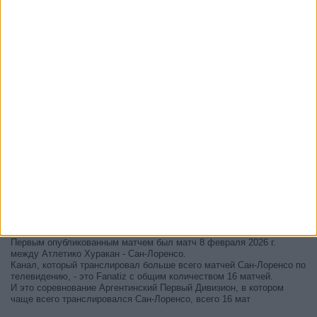
В настоящее время на телевидении не вещается живой
футбольный матч Сан-Лоренсо
, но мы предлагаем вам историю с
телепрограммой последних матчей, которые можно было увидеть
по
телевидению Сан-Лоренсо
.
Мы обновим этот телепрограмму Сан-Лоренсо после того
, как
официальные источники подтвердят даты следующих матчей,
которые будут транслироваться по телевидению.
Может быть, вас заинтересует то, что с начала работы этого сайта
было опубликовано 16 живых телевизионных матчей Сан-Лоренсо.
Первым опубликованным матчем был матч 8 февраля 2026 г.
между Атлетико Хуракан - Сан-Лоренсо.
Канал, который транслировал больше всего матчей Сан-Лоренсо по
телевидению, - это Fanatiz с общим количеством 16 матчей.
И это соревнование Аргентинский Первый Дивизион, в котором
чаще всего транслировался Сан-Лоренсо, всего 16 мат