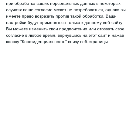
Сентраль Кордоба
при обработке ваших персональных данных в некоторых
Сан-Лоренсо
случаях ваше согласие может не потребоваться, однако вы
имеете право возразить против такой обработки. Ваши
Fanatiz (Смотреть в прямом эфире)
настройки будут применяться только к данному веб-сайту.
Вы можете изменить свои предпочтения или отозвать свое
Воскресенье, 26.07.2026
согласие в любое время, вернувшись на этот сайт и нажав
кнопку "Конфиденциальность" внизу веб-страницы.
03:30
Аргентинский Первый Дивизион
Torneo Clausura
Ланус
Сан-Лоренсо
Fanatiz (Смотреть в прямом эфире)
Понедельник, 11.05.2026
01:00
Аргентинский Первый Дивизион
1/8 финала
Ривер Плейт
Сан-Лоренсо
Fanatiz (Смотреть в прямом эфире)