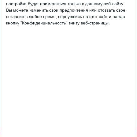
настройки будут применяться только к данному веб-сайту.
23:00
Вы можете изменить свои предпочтения или отозвать свое
Примера Насьональ
согласие в любое время, вернувшись на этот сайт и нажав
Расинг Кордова
кнопку "Конфиденциальность" внизу веб-страницы.
Сан-Мартин Сан-Хуан
LPF Play
Суббота, 22.08.2026
23:00
Примера Насьональ
Сан-Мартин Сан-Хуан
Gimnasia y Tiro
LPF Play