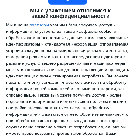
Мы с уважением относимся к
вашей конфиденциальности
Мы и наши
партнеры
храним и/или получаем доступ к
информации на устройстве, таком как файлы cookie, и
обрабатываем персональные данные, такие как уникальные
идентификаторы и стандартная информация, отправляемая
устройством для персонализированной рекламы и контента,
измерения рекламы и контента, исследования аудитории и
Программа передач трансляции матчей в прямом
развитие услуг.
С вашего разрешения мы и наши партнеры
эфире в
San Martin S.J.
можем использовать точные данные геолокации и проводить
идентификацию путем сканирования устройства. Вы можете
Понедельник, 10.08.2026
нажать на кнопку согласия, чтобы согласиться на обработку
информации нашей компанией и нашими партнерами, как
00:00
Примера Насьональ
описано выше. Также вы можете получить доступ к более
подробной информации и изменить свои пользовательские
Сан-Мартин Тукуман
настройки, прежде чем дать согласие на обработку
Сан-Мартин Сан-Хуан
информации или отказаться от нее.
Обратите внимание, что
при обработке ваших персональных данных в некоторых
LPF Play
случаях ваше согласие может не потребоваться, однако вы
имеете право возразить против такой обработки. Ваши
Воскресенье, 16.08.2026