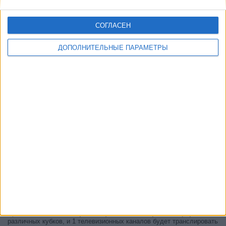
СОГЛАСЕН
ДОПОЛНИТЕЛЬНЫЕ ПАРАМЕТРЫ
Прямо сейчас,
есть 3 трансляций матчей в прямом эфире
с 1
различных кубков, и 1 телевизионных каналов будет транслировать