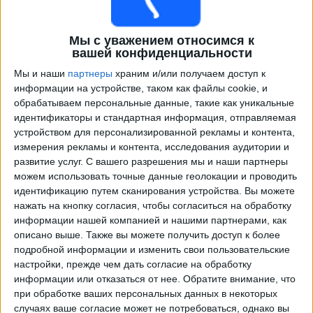
Мы с уважением относимся к
вашей конфиденциальности
Мы и наши
партнеры
храним и/или получаем доступ к
информации на устройстве, таком как файлы cookie, и
обрабатываем персональные данные, такие как уникальные
идентификаторы и стандартная информация, отправляемая
устройством для персонализированной рекламы и контента,
Программа передач трансляции матчей в прямом
измерения рекламы и контента, исследования аудитории и
эфире в
Stuttgart Academy
развитие услуг.
С вашего разрешения мы и наши партнеры
можем использовать точные данные геолокации и проводить
×
идентификацию путем сканирования устройства. Вы можете
Stuttgart Academy:
В настоящее время нет
нажать на кнопку согласия, чтобы согласиться на обработку
телевизионных матчей.
информации нашей компанией и нашими партнерами, как
описано выше. Также вы можете получить доступ к более
подробной информации и изменить свои пользовательские
Среда, 02.04.2025
настройки, прежде чем дать согласие на обработку
17:00
Молодежная Лига чемпионов
информации или отказаться от нее.
Обратите внимание, что
1/4 финала
при обработке ваших персональных данных в некоторых
случаях ваше согласие может не потребоваться, однако вы