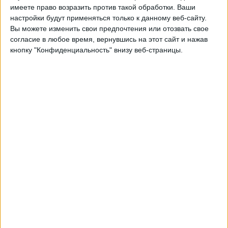
Stuttgart Academy
имеете право возразить против такой обработки. Ваши
FC Barcelona Academy
настройки будут применяться только к данному веб-сайту.
Вы можете изменить свои предпочтения или отозвать свое
UEFA TV
согласие в любое время, вернувшись на этот сайт и нажав
кнопку "Конфиденциальность" внизу веб-страницы.
Вторник, 11.02.2025
15:00
Молодежная Лига чемпионов
плей-офф
Stuttgart Academy
Ливерпуль Академия
UEFA TV
LFCTV GO