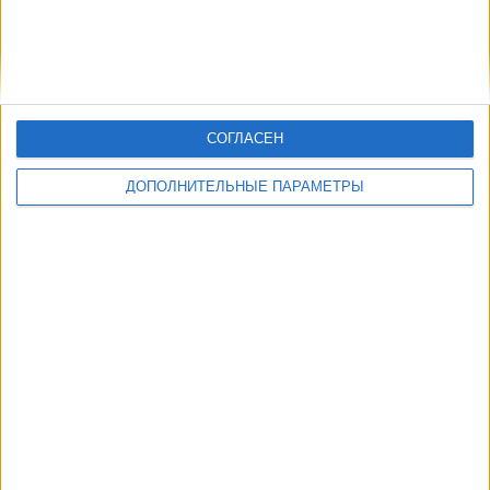
СОГЛАСЕН
ДОПОЛНИТЕЛЬНЫЕ ПАРАМЕТРЫ
В настоящее время на телевидении не вещается живой
футбольный матч Stuttgart Academy
, но мы предлагаем вам
историю с телепрограммой последних матчей, которые можно было
увидеть по
телевидению Stuttgart Academy
.
Мы обновим этот телепрограмму Stuttgart Academy после того
,