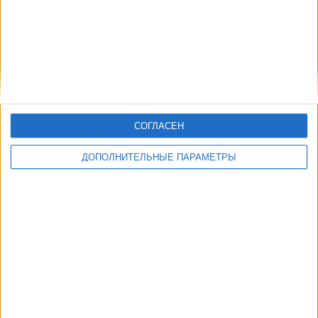
СОГЛАСЕН
Понедельник, 10.08.2026
ДОПОЛНИТЕЛЬНЫЕ ПАРАМЕТРЫ
02:00
Женская лига
Чикаго Красная Звезда
Bay FC
NWSL+
04:00
Женская лига
Царствование ФК
Angel City (Ж)