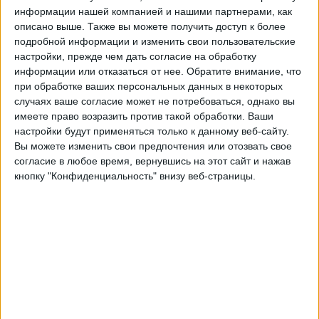
информации нашей компанией и нашими партнерами, как
San Diego Wave (Ж)
описано выше. Также вы можете получить доступ к более
NWSL+
подробной информации и изменить свои пользовательские
настройки, прежде чем дать согласие на обработку
23:00
Женская лига
информации или отказаться от нее.
Обратите внимание, что
при обработке ваших персональных данных в некоторых
Denver Summit FC
случаях ваше согласие может не потребоваться, однако вы
Юта Роялс
имеете право возразить против такой обработки. Ваши
NWSL+
настройки будут применяться только к данному веб-сайту.
Вы можете изменить свои предпочтения или отозвать свое
согласие в любое время, вернувшись на этот сайт и нажав
завтра воскресенье, 09.08.2026
кнопку "Конфиденциальность" внизу веб-страницы.
01:30
Женская лига
Вашингтон Спирит
Северная Каролина Кураж
NWSL+
03:45
Женская лига
Хьюстон Дэш