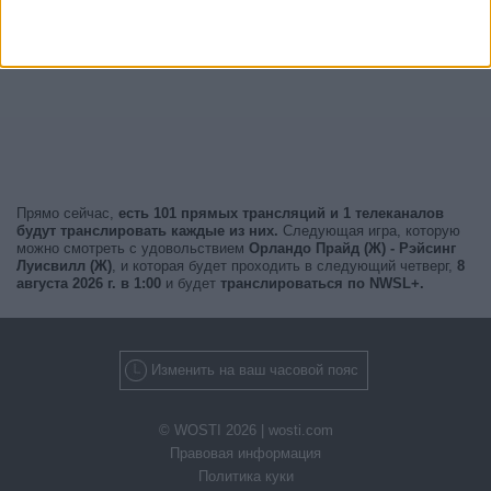
Прямо сейчас,
есть 101 прямых трансляций и 1 телеканалов
будут транслировать каждые из них.
Следующая игра, которую
можно смотреть с удовольствием
Орландо Прайд (Ж) - Рэйсинг
Луисвилл (Ж)
, и которая будет проходить в следующий четверг,
8
августа 2026 г. в 1:00
и будет
транслироваться по NWSL+.
Изменить на ваш часовой пояс
© WOSTI 2026 |
wosti.com
Правовая информация
Политика куки