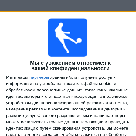
Мы с уважением относимся к
Телепрограма от
Женская лига
вашей конфиденциальности
Матчи сегодня суббота, 08.08.2026
Мы и наши
партнеры
храним и/или получаем доступ к
информации на устройстве, таком как файлы cookie, и
02:00
Женская лига
обрабатываем персональные данные, такие как уникальные
идентификаторы и стандартная информация, отправляемая
Орландо Прайд (Ж)
устройством для персонализированной рекламы и контента,
Рэйсинг Луисвилл (Ж)
измерения рекламы и контента, исследования аудитории и
NWSL+
развитие услуг.
С вашего разрешения мы и наши партнеры
можем использовать точные данные геолокации и проводить
03:00
Женская лига
идентификацию путем сканирования устройства. Вы можете
нажать на кнопку согласия, чтобы согласиться на обработку
Скай Блю