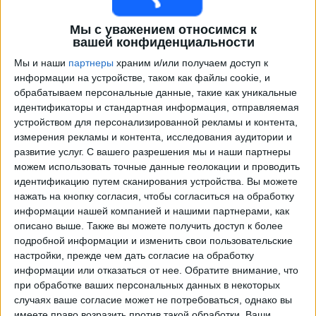
Мы с уважением относимся к
вашей конфиденциальности
Мы и наши
партнеры
храним и/или получаем доступ к
информации на устройстве, таком как файлы cookie, и
обрабатываем персональные данные, такие как уникальные
идентификаторы и стандартная информация, отправляемая
устройством для персонализированной рекламы и контента,
измерения рекламы и контента, исследования аудитории и
Программа передач трансляции матчей в прямом
развитие услуг.
С вашего разрешения мы и наши партнеры
эфире в
Хьюстон Дэш
можем использовать точные данные геолокации и проводить
идентификацию путем сканирования устройства. Вы можете
Воскресенье, 09.08.2026
нажать на кнопку согласия, чтобы согласиться на обработку
информации нашей компанией и нашими партнерами, как
03:45
Женская лига
описано выше. Также вы можете получить доступ к более
подробной информации и изменить свои пользовательские
Хьюстон Дэш
настройки, прежде чем дать согласие на обработку
Kansas City Current (Ж)
информации или отказаться от нее.
Обратите внимание, что
NWSL+
при обработке ваших персональных данных в некоторых
случаях ваше согласие может не потребоваться, однако вы
имеете право возразить против такой обработки. Ваши
Понедельник, 17.08.2026