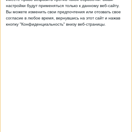
настройки будут применяться только к данному веб-сайту.
02:00
Женская лига
Вы можете изменить свои предпочтения или отозвать свое
согласие в любое время, вернувшись на этот сайт и нажав
Северная Каролина Кураж
кнопку "Конфиденциальность" внизу веб-страницы.
Хьюстон Дэш
NWSL+
Четверг, 20.08.2026
03:00
Женская лига
Хьюстон Дэш
Чикаго Красная Звезда
NWSL+
Другие дни