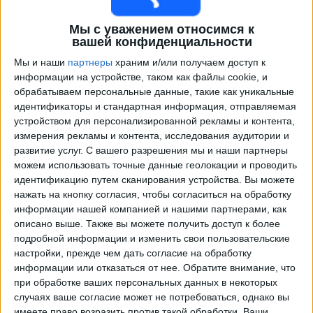
Мы с уважением относимся к
вашей конфиденциальности
Мы и наши
партнеры
храним и/или получаем доступ к
информации на устройстве, таком как файлы cookie, и
обрабатываем персональные данные, такие как уникальные
идентификаторы и стандартная информация, отправляемая
устройством для персонализированной рекламы и контента,
измерения рекламы и контента, исследования аудитории и
Программа передач трансляции матчей в прямом
развитие услуг.
С вашего разрешения мы и наши партнеры
эфире в
Вашингтон Спирит
можем использовать точные данные геолокации и проводить
идентификацию путем сканирования устройства. Вы можете
Матчи сегодня воскресенье, 09.08.2026
нажать на кнопку согласия, чтобы согласиться на обработку
информации нашей компанией и нашими партнерами, как
01:30
Женская лига
описано выше. Также вы можете получить доступ к более
подробной информации и изменить свои пользовательские
Вашингтон Спирит
настройки, прежде чем дать согласие на обработку
Северная Каролина Кураж
информации или отказаться от нее.
Обратите внимание, что
NWSL+
при обработке ваших персональных данных в некоторых
случаях ваше согласие может не потребоваться, однако вы
имеете право возразить против такой обработки. Ваши
Понедельник, 17.08.2026