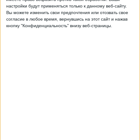
настройки будут применяться только к данному веб-сайту.
04:00
Женская лига
Вы можете изменить свои предпочтения или отозвать свое
согласие в любое время, вернувшись на этот сайт и нажав
Angel City (Ж)
кнопку "Конфиденциальность" внизу веб-страницы.
Вашингтон Спирит
NWSL+
Воскресенье, 23.08.2026
23:00
Женская лига
Вашингтон Спирит
Орландо Прайд (Ж)
NWSL+
Другие дни