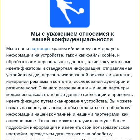
Мы с уважением относимся к
вашей конфиденциальности
Мы и наши
партнеры
храним и/или получаем доступ к
информации на устройстве, таком как файлы cookie, и
обрабатываем персональные данные, такие как уникальные
Программа передач трансляции матчей в прямом
идентификаторы и стандартная информация, отправляемая
эфире в
АЗ Алкмар Академия
устройством для персонализированной рекламы и контента,
измерения рекламы и контента, исследования аудитории и
×
АЗ Алкмар Академия:
В настоящее время нет
развитие услуг.
С вашего разрешения мы и наши партнеры
телевизионных матчей.
можем использовать точные данные геолокации и проводить
идентификацию путем сканирования устройства. Вы можете
нажать на кнопку согласия, чтобы согласиться на обработку
Вторник, 03.02.2026
информации нашей компанией и нашими партнерами, как
описано выше. Также вы можете получить доступ к более
15:00
Молодежная Лига чемпионов
подробной информации и изменить свои пользовательские
1/16 финала
настройки, прежде чем дать согласие на обработку