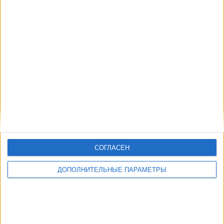
АЗ Алкмар Академия
Манчестер Сити Академия
UEFA TV
Другие дни
СОГЛАСЕН
ДОПОЛНИТЕЛЬНЫЕ ПАРАМЕТРЫ