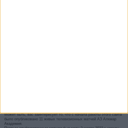
В настоящее время на телевидении не вещается живой
футбольный матч АЗ Алкмар Академия
, но мы предлагаем вам
историю с телепрограммой последних матчей, которые можно было
увидеть по
телевидению АЗ Алкмар Академия
.
Мы обновим этот телепрограмму АЗ Алкмар Академия после
того
, как официальные источники подтвердят даты следующих
матчей, которые будут транслироваться по телевидению.
Может быть, вас заинтересует то, что с начала работы этого сайта
было опубликовано 11 живых телевизионных матчей АЗ Алкмар
Академия.