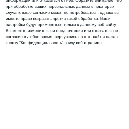
информации или отказаться от нее.
Обратите внимание, что
при обработке ваших персональных данных в некоторых
АЗ Алкмар Академия
случаях ваше согласие может не потребоваться, однако вы
Боруссия Академия
имеете право возразить против такой обработки. Ваши
настройки будут применяться только к данному веб-сайту.
UEFA TV
Вы можете изменить свои предпочтения или отозвать свое
согласие в любое время, вернувшись на этот сайт и нажав
Пятница, 25.04.2025
кнопку "Конфиденциальность" внизу веб-страницы.
19:00
Молодежная Лига чемпионов
Полуфиналы
АЗ Алкмар Академия
FC Barcelona Academy
UEFA TV
Среда, 02.04.2025
19:00
Молодежная Лига чемпионов
1/4 финала