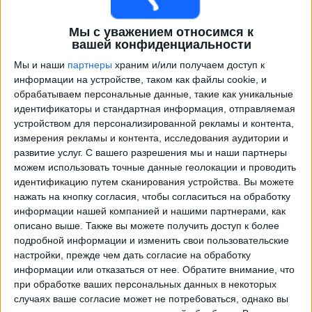
Мы с уважением относимся к
вашей конфиденциальности
Мы и наши
партнеры
храним и/или получаем доступ к
информации на устройстве, таком как файлы cookie, и
обрабатываем персональные данные, такие как уникальные
идентификаторы и стандартная информация, отправляемая
устройством для персонализированной рекламы и контента,
измерения рекламы и контента, исследования аудитории и
Программа передач трансляции матчей в прямом
развитие услуг.
С вашего разрешения мы и наши партнеры
эфире в
Браун Адроге
можем использовать точные данные геолокации и проводить
идентификацию путем сканирования устройства. Вы можете
Суббота, 15.08.2026
нажать на кнопку согласия, чтобы согласиться на обработку
23:00
Примера Б
информации нашей компанией и нашими партнерами, как
описано выше. Также вы можете получить доступ к более
Вилла Дальмине
подробной информации и изменить свои пользовательские
настройки, прежде чем дать согласие на обработку
Браун Адроге
информации или отказаться от нее.
Обратите внимание, что
LPF Play
при обработке ваших персональных данных в некоторых
случаях ваше согласие может не потребоваться, однако вы
Суббота, 22.08.2026