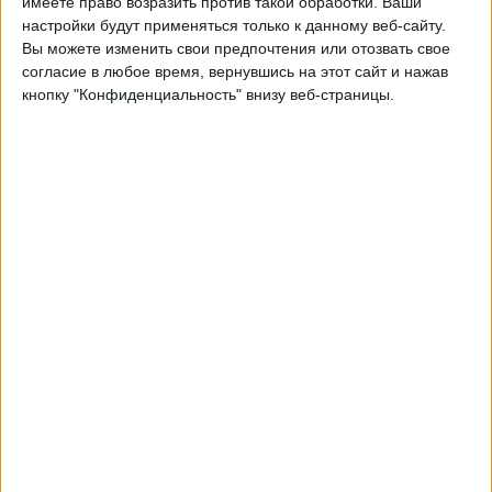
имеете право возразить против такой обработки. Ваши
настройки будут применяться только к данному веб-сайту.
23:00
Примера Б
Вы можете изменить свои предпочтения или отозвать свое
согласие в любое время, вернувшись на этот сайт и нажав
Браун Адроге
кнопку "Конфиденциальность" внизу веб-страницы.
УАИ Уркиса
LPF Play
Вторник, 25.08.2026
23:00
Примера Б
Реал Пилар
Браун Адроге
LPF Play
Другие дни