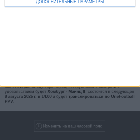
ДОПОЛНИТЕЛЬНЫЕ ПАРАМЕТРЫ
Прямо сейчас,
есть 2 трансляций матчей в прямом эфире
с 1
различных кубков, и 1 телевизионных каналов будет транслировать
все эти игры. Следующей игрой, которую можно смотреть с
удовольствием будет
Хомбург - Майнц II
, состоится в следующее
8 августа 2026 г. в 14:00
и будет
транслироваться по OneFootball
PPV
.
Изменить на ваш часовой пояс