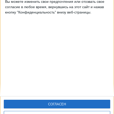
Вы можете изменить свои предпочтения или отозвать свое
согласие в любое время, вернувшись на этот сайт и нажав
15:00
Западная региональная лига
кнопку "Конфиденциальность" внизу веб-страницы.
Фрайберг
Хомбург
OneFootball PPV
СОГЛАСЕН