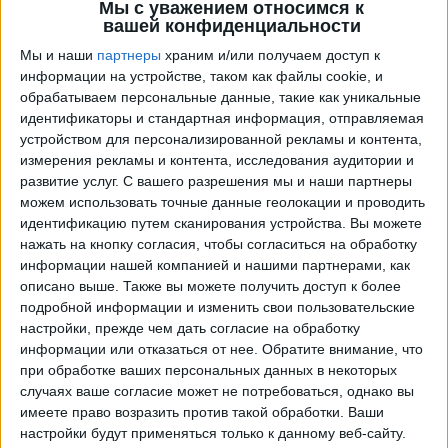
Мы с уважением относимся к
вашей конфиденциальности
Мы и наши
партнеры
храним и/или получаем доступ к
информации на устройстве, таком как файлы cookie, и
обрабатываем персональные данные, такие как уникальные
идентификаторы и стандартная информация, отправляемая
устройством для персонализированной рекламы и контента,
измерения рекламы и контента, исследования аудитории и
развитие услуг.
С вашего разрешения мы и наши партнеры
можем использовать точные данные геолокации и проводить
Программа передач трансляции матчей в прямом
идентификацию путем сканирования устройства. Вы можете
эфире в
Хомбург
нажать на кнопку согласия, чтобы согласиться на обработку
информации нашей компанией и нашими партнерами, как
Матчи сегодня суббота, 08.08.2026
описано выше. Также вы можете получить доступ к более
15:00
Западная региональная лига
подробной информации и изменить свои пользовательские
настройки, прежде чем дать согласие на обработку
Хомбург
информации или отказаться от нее.
Обратите внимание, что
Майнц II
при обработке ваших персональных данных в некоторых
случаях ваше согласие может не потребоваться, однако вы
OneFootball PPV
имеете право возразить против такой обработки. Ваши
настройки будут применяться только к данному веб-сайту.
Суббота, 15.08.2026