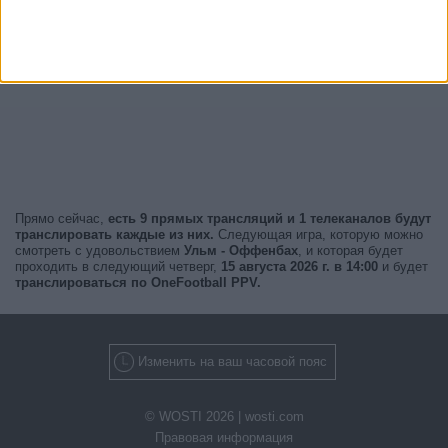
Прямо сейчас,
есть 9 прямых трансляций и 1 телеканалов будут
транслировать каждые из них.
Следующая игра, которую можно
смотреть с удовольствием
Ульм - Оффенбах
, и которая будет
проходить в следующий четверг,
15 августа 2026 г. в 14:00
и будет
транслироваться по OneFootball PPV.
Изменить на ваш часовой пояс
© WOSTI 2026 |
wosti.com
Правовая информация