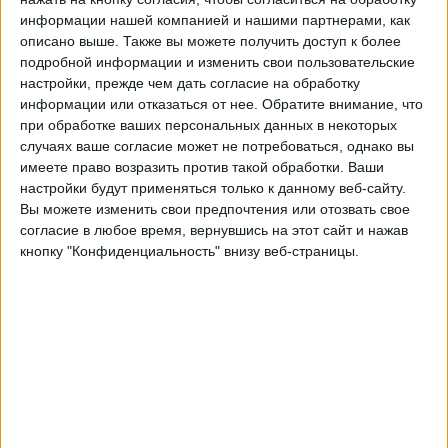
информации нашей компанией и нашими партнерами, как
Франкфурт
описано выше. Также вы можете получить доступ к более
OneFootball PPV
подробной информации и изменить свои пользовательские
настройки, прежде чем дать согласие на обработку
15:00
Западная региональная лига
информации или отказаться от нее.
Обратите внимание, что
при обработке ваших персональных данных в некоторых
Вальдорф
случаях ваше согласие может не потребоваться, однако вы
Kaiserslautern II
имеете право возразить против такой обработки. Ваши
OneFootball PPV
настройки будут применяться только к данному веб-сайту.
Вы можете изменить свои предпочтения или отозвать свое
15:00
Западная региональная лига
согласие в любое время, вернувшись на этот сайт и нажав
кнопку "Конфиденциальность" внизу веб-страницы.
Штайнбах Хайгер
Аален
OneFootball PPV
15:00
Западная региональная лига
Фрайбург II
Гессен Кассель
OneFootball PPV