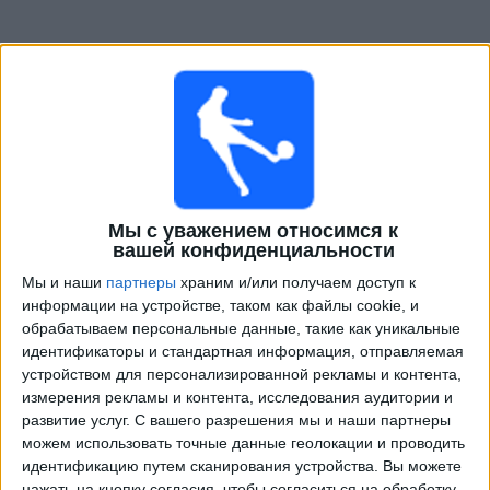
Телепрограма от
Западная региональная лига
Мы с уважением относимся к
вашей конфиденциальности
Суббота, 15.08.2026
Мы и наши
партнеры
храним и/или получаем доступ к
информации на устройстве, таком как файлы cookie, и
15:00
Западная региональная лига
обрабатываем персональные данные, такие как уникальные
идентификаторы и стандартная информация, отправляемая
Ульм
устройством для персонализированной рекламы и контента,
Оффенбах
измерения рекламы и контента, исследования аудитории и
OneFootball PPV
развитие услуг.
С вашего разрешения мы и наши партнеры
можем использовать точные данные геолокации и проводить
15:00
Западная региональная лига
идентификацию путем сканирования устройства. Вы можете
нажать на кнопку согласия, чтобы согласиться на обработку
Майнц II