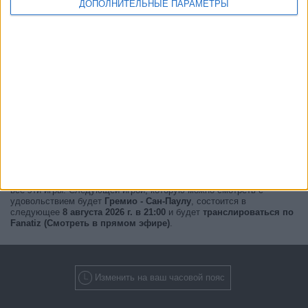
ДОПОЛНИТЕЛЬНЫЕ ПАРАМЕТРЫ
Прямо сейчас,
есть 2 трансляций матчей в прямом эфире
с 1
различных кубков, и 2 телевизионных каналов будет транслировать
все эти игры. Следующей игрой, которую можно смотреть с
удовольствием будет
Гремио - Сан-Паулу
, состоится в
следующее
8 августа 2026 г. в 21:00
и будет
транслироваться по
Fanatiz (Смотреть в прямом эфире)
.
Изменить на ваш часовой пояс