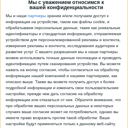
Мы с уважением относимся к
вашей конфиденциальности
Мы и наши
партнеры
храним и/или получаем доступ к
информации на устройстве, таком как файлы cookie, и
обрабатываем персональные данные, такие как уникальные
идентификаторы и стандартная информация, отправляемая
устройством для персонализированной рекламы и контента,
измерения рекламы и контента, исследования аудитории и
развитие услуг.
С вашего разрешения мы и наши партнеры
можем использовать точные данные геолокации и проводить
Программа передач трансляции матчей в прямом
идентификацию путем сканирования устройства. Вы можете
эфире в
Гремио
нажать на кнопку согласия, чтобы согласиться на обработку
информации нашей компанией и нашими партнерами, как
Матчи сегодня суббота, 08.08.2026
описано выше. Также вы можете получить доступ к более
22:00
Чемпионат Бразилии
подробной информации и изменить свои пользовательские
настройки, прежде чем дать согласие на обработку
Гремио
информации или отказаться от нее.
Обратите внимание, что
Сан-Паулу
при обработке ваших персональных данных в некоторых
случаях ваше согласие может не потребоваться, однако вы
Fanatiz (Смотреть в прямом эфире)
имеете право возразить против такой обработки. Ваши
настройки будут применяться только к данному веб-сайту.
Среда, 04.11.2026