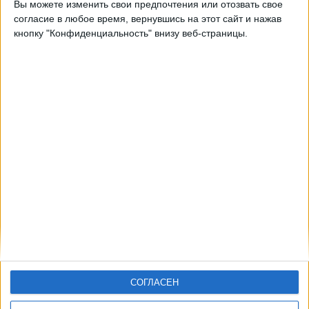
Вы можете изменить свои предпочтения или отозвать свое
согласие в любое время, вернувшись на этот сайт и нажав
23:00
Чемпионат Бразилии
кнопку "Конфиденциальность" внизу веб-страницы.
Фламенго
Гремио
Flamengo TV YouTube
СОГЛАСЕН