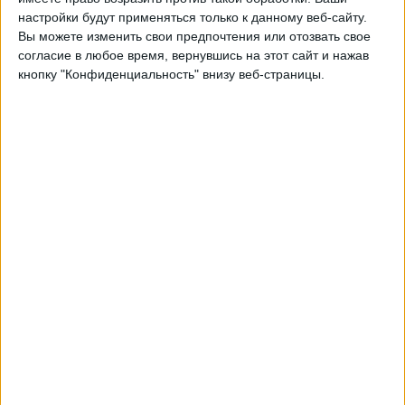
настройки будут применяться только к данному веб-сайту.
00:30
MLS Next Pro
Вы можете изменить свои предпочтения или отозвать свое
согласие в любое время, вернувшись на этот сайт и нажав
Real Monarchs
кнопку "Конфиденциальность" внизу веб-страницы.
Minnesota Utd. 2
OneFootball
Понедельник, 24.08.2026
03:00
MLS Next Pro
Colorado Rapids 2
Real Monarchs
OneFootball
Другие дни