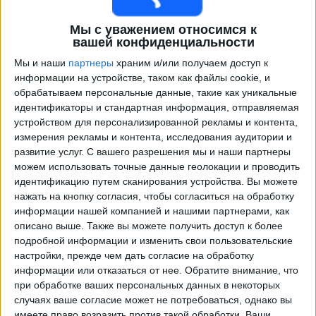
Мы с уважением относимся к
вашей конфиденциальности
Мы и наши
партнеры
храним и/или получаем доступ к
информации на устройстве, таком как файлы cookie, и
обрабатываем персональные данные, такие как уникальные
идентификаторы и стандартная информация, отправляемая
устройством для персонализированной рекламы и контента,
измерения рекламы и контента, исследования аудитории и
Программа передач трансляции матчей в прямом
развитие услуг.
С вашего разрешения мы и наши партнеры
эфире в
Real Monarchs
можем использовать точные данные геолокации и проводить
идентификацию путем сканирования устройства. Вы можете
Матчи сегодня воскресенье, 09.08.2026
нажать на кнопку согласия, чтобы согласиться на обработку
информации нашей компанией и нашими партнерами, как
02:00
MLS Next Pro
описано выше. Также вы можете получить доступ к более
подробной информации и изменить свои пользовательские
Houston Dynamo 2
настройки, прежде чем дать согласие на обработку
Real Monarchs
информации или отказаться от нее.
Обратите внимание, что
OneFootball
при обработке ваших персональных данных в некоторых
случаях ваше согласие может не потребоваться, однако вы
имеете право возразить против такой обработки. Ваши
Суббота, 15.08.2026