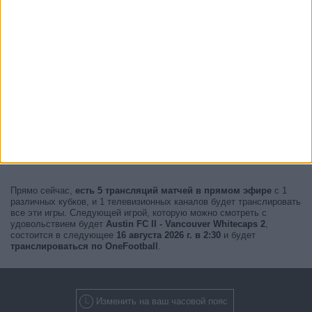
Прямо сейчас,
есть 5 трансляций матчей в прямом эфире
с 1
различных кубков, и 1 телевизионных каналов будет транслировать
все эти игры. Следующей игрой, которую можно смотреть с
удовольствием будет
Austin FC II - Vancouver Whitecaps 2
,
состоится в следующее
16 августа 2026 г. в 2:30
и будет
транслироваться по OneFootball
.
Изменить на ваш часовой пояс