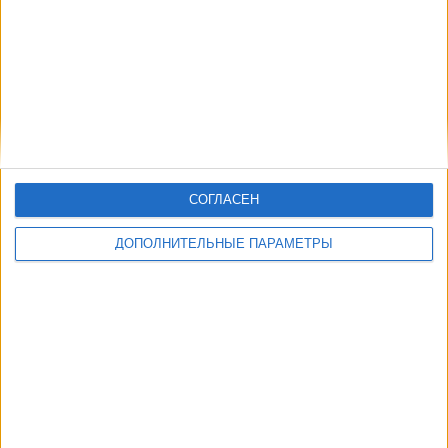
Portland Timbers 2
Vancouver Whitecaps 2
OneFootball
Другие дни
СОГЛАСЕН
ДОПОЛНИТЕЛЬНЫЕ ПАРАМЕТРЫ