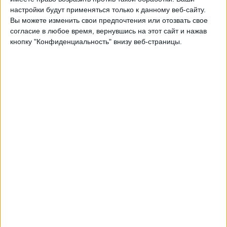
настройки будут применяться только к данному веб-сайту.
05:30
MLS Next Pro
Вы можете изменить свои предпочтения или отозвать свое
согласие в любое время, вернувшись на этот сайт и нажав
The Town FC
кнопку "Конфиденциальность" внизу веб-страницы.
St. Louis City SC 2
OneFootball
Четверг, 20.08.2026
02:00
MLS Next Pro
Houston Dynamo 2
The Town FC
OneFootball
Другие дни