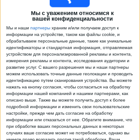
Мы с уважением относимся к
вашей конфиденциальности
Мы и наши
партнеры
храним и/или получаем доступ к
информации на устройстве, таком как файлы cookie, и
обрабатываем персональные данные, такие как уникальные
идентификаторы и стандартная информация, отправляемая
устройством для персонализированной рекламы и контента,
измерения рекламы и контента, исследования аудитории и
Программа передач трансляции матчей в прямом
развитие услуг.
С вашего разрешения мы и наши партнеры
эфире в
The Town FC
можем использовать точные данные геолокации и проводить
идентификацию путем сканирования устройства. Вы можете
Воскресенье, 09.08.2026
нажать на кнопку согласия, чтобы согласиться на обработку
информации нашей компанией и нашими партнерами, как
03:00
MLS Next Pro
описано выше. Также вы можете получить доступ к более
подробной информации и изменить свои пользовательские
Minnesota Utd. 2
настройки, прежде чем дать согласие на обработку
The Town FC
информации или отказаться от нее.
Обратите внимание, что
OneFootball
при обработке ваших персональных данных в некоторых
случаях ваше согласие может не потребоваться, однако вы
имеете право возразить против такой обработки. Ваши
Понедельник, 17.08.2026