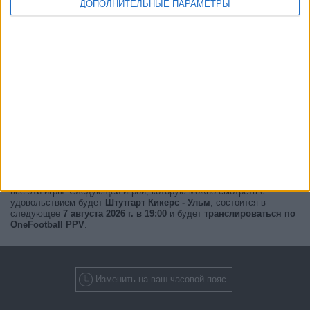
ДОПОЛНИТЕЛЬНЫЕ ПАРАМЕТРЫ
Прямо сейчас,
есть 2 трансляций матчей в прямом эфире
с 1
различных кубков, и 1 телевизионных каналов будет транслировать
все эти игры. Следующей игрой, которую можно смотреть с
удовольствием будет
Штутгарт Кикерс - Ульм
, состоится в
следующее
7 августа 2026 г. в 19:00
и будет
транслироваться по
OneFootball PPV
.
Изменить на ваш часовой пояс