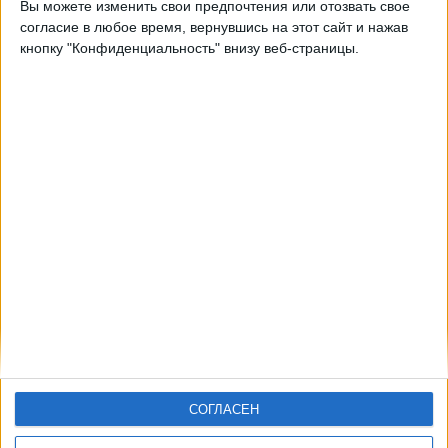
Вы можете изменить свои предпочтения или отозвать свое
согласие в любое время, вернувшись на этот сайт и нажав
15:00
Западная региональная лига
кнопку "Конфиденциальность" внизу веб-страницы.
Айнтрахт II
Штутгарт Кикерс
OneFootball PPV
СОГЛАСЕН