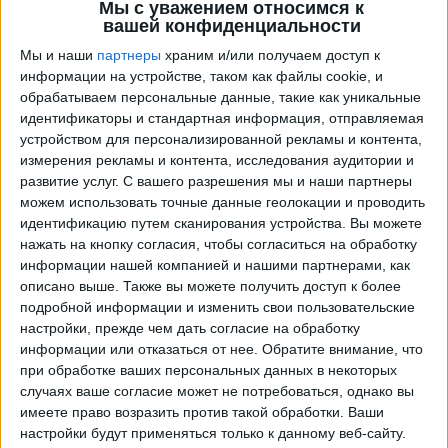
Мы с уважением относимся к
вашей конфиденциальности
Мы и наши
партнеры
храним и/или получаем доступ к
информации на устройстве, таком как файлы cookie, и
обрабатываем персональные данные, такие как уникальные
идентификаторы и стандартная информация, отправляемая
устройством для персонализированной рекламы и контента,
измерения рекламы и контента, исследования аудитории и
развитие услуг.
С вашего разрешения мы и наши партнеры
можем использовать точные данные геолокации и проводить
Программа передач трансляции матчей в прямом
идентификацию путем сканирования устройства. Вы можете
эфире в
Штутгарт Кикерс
нажать на кнопку согласия, чтобы согласиться на обработку
информации нашей компанией и нашими партнерами, как
завтра пятница, 07.08.2026
описано выше. Также вы можете получить доступ к более
20:00
Западная региональная лига
подробной информации и изменить свои пользовательские
настройки, прежде чем дать согласие на обработку
Штутгарт Кикерс
информации или отказаться от нее.
Обратите внимание, что
Ульм
при обработке ваших персональных данных в некоторых
случаях ваше согласие может не потребоваться, однако вы
OneFootball PPV
имеете право возразить против такой обработки. Ваши
настройки будут применяться только к данному веб-сайту.
Суббота, 15.08.2026