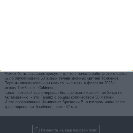
В настоящее время на телевидении не вещается живой
футбольный матч Томбенсе
, но мы предлагаем вам историю с
телепрограммой последних матчей, которые можно было увидеть
по
телевидению Томбенсе
.
Мы обновим этот телепрограмму Томбенсе после того
, как
официальные источники подтвердят даты следующих матчей,
которые будут транслироваться по телевидению.
Может быть, вас заинтересует то, что с начала работы этого сайта
было опубликовано 50 живых телевизионных матчей Томбенсе.
Первым опубликованным матчем был матч 4 февраля 2023 г.
между Томбенсе - Caldense.
Канал, который транслировал больше всего матчей Томбенсе по
телевидению, - это Fanatiz с общим количеством 50 матчей.
И это соревнование Чемпионат Бразилии В, в котором чаще всего
транслировался Томбенсе, всего 32 мат
Изменить на ваш часовой пояс