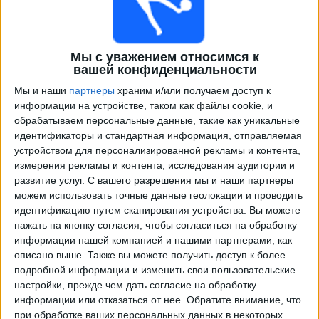
Мы с уважением относимся к
вашей конфиденциальности
Мы и наши
партнеры
храним и/или получаем доступ к
информации на устройстве, таком как файлы cookie, и
обрабатываем персональные данные, такие как уникальные
идентификаторы и стандартная информация, отправляемая
Программа передач трансляции матчей в прямом
устройством для персонализированной рекламы и контента,
эфире в
Томбенсе
измерения рекламы и контента, исследования аудитории и
развитие услуг.
С вашего разрешения мы и наши партнеры
×
можем использовать точные данные геолокации и проводить
Томбенсе:
В настоящее время нет телевизионных
идентификацию путем сканирования устройства. Вы можете
матчей.
нажать на кнопку согласия, чтобы согласиться на обработку
информации нашей компанией и нашими партнерами, как
Воскресенье, 23.02.2025
описано выше. Также вы можете получить доступ к более
подробной информации и изменить свои пользовательские
00:00
Чемпионат Минейро
настройки, прежде чем дать согласие на обработку
информации или отказаться от нее.
Обратите внимание, что
Томбенсе
при обработке ваших персональных данных в некоторых