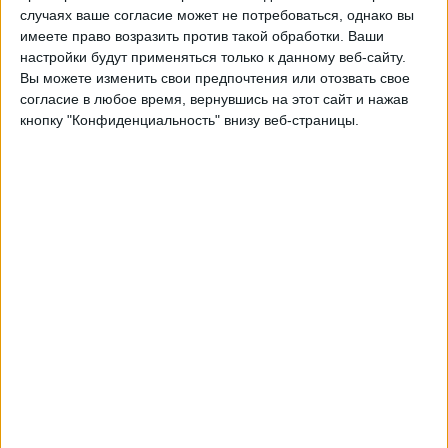
Атлетико Минейро
случаях ваше согласие может не потребоваться, однако вы
Fanatiz (Смотреть в прямом эфире)
имеете право возразить против такой обработки. Ваши
настройки будут применяться только к данному веб-сайту.
Вы можете изменить свои предпочтения или отозвать свое
Субб��та, 15.02.2025
согласие в любое время, вернувшись на этот сайт и нажав
21:30
Чемпионат Минейро
кнопку "Конфиденциальность" внизу веб-страницы.
Атлетико Минейро
Томбенсе
Fanatiz (Смотреть в прямом эфире)
Четверг, 13.02.2025
00:45
Чемпионат Минейро
Vila Nova MG
Томбенсе
Fanatiz (Смотреть в прямом эфире)
Другие дни