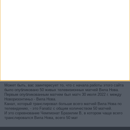
В настоящее время на телевидении не вещается живой
футбольный матч Вила Нова
, но мы предлагаем вам историю с
телепрограммой последних матчей, которые можно было увидеть
по
телевидению Вила Нова
.
Мы обновим этот телепрограмму Вила Нова после того
, как
официальные источники подтвердят даты следующих матчей,
которые будут транслироваться по телевидению.
Может быть, вас заинтересует то, что с начала работы этого сайта
было опубликовано 50 живых телевизионных матчей Вила Нова.
Первым опубликованным матчем был матч 30 июля 2022 г. между
Новоризонтиньо - Вила Нова.
Канал, который транслировал больше всего матчей Вила Нова по
телевидению, - это Fanatiz с общим количеством 50 матчей.
И это соревнование Чемпионат Бразилии В, в котором чаще всего
транслировался Вила Нова, всего 50 мат