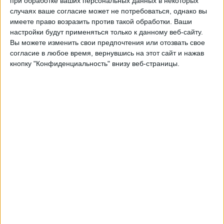
при обработке ваших персональных данных в некоторых
Вила Нова
случаях ваше согласие может не потребоваться, однако вы
Fanatiz (Смотреть в прямом эфире)
имеете право возразить против такой обработки. Ваши
настройки будут применяться только к данному веб-сайту.
Суббота, 18.11.2023
Вы можете изменить свои предпочтения или отозвать свое
согласие в любое время, вернувшись на этот сайт и нажав
22:00
Чемпионат Бразилии В
кнопку "Конфиденциальность" внизу веб-страницы.
Вила Нова
Сеара
Fanatiz (Смотреть в прямом эфире)
Brasileirão Play
Суббота, 11.11.2023
00:00
Чемпионат Бразилии В
Вила Нова
Лондрина
Fanatiz (Смотреть в прямом эфире)
Brasileirão Play