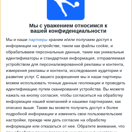
Мы с уважением относимся к
вашей конфиденциальности
Мы и наши
партнеры
храним и/или получаем доступ к
информации на устройстве, таком как файлы cookie, и
обрабатываем персональные данные, такие как уникальные
идентификаторы и стандартная информация, отправляемая
Программа передач трансляции матчей в прямом
устройством для персонализированной рекламы и контента,
эфире в
Вила Нова
измерения рекламы и контента, исследования аудитории и
развитие услуг.
С вашего разрешения мы и наши партнеры
×
Вила Нова:
В настоящее время нет телевизионных
можем использовать точные данные геолокации и проводить
матчей.
идентификацию путем сканирования устройства. Вы можете
нажать на кнопку согласия, чтобы согласиться на обработку
информации нашей компанией и нашими партнерами, как
Суббота, 25.11.2023
описано выше. Также вы можете получить доступ к более
подробной информации и изменить свои пользовательские
22:00
Чемпионат Бразилии В
настройки, прежде чем дать согласие на обработку
информации или отказаться от нее.
Обратите внимание, что
ABC FC