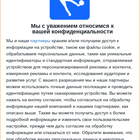
Мы с уважением относимся к
вашей конфиденциальности
Мы и наши
партнеры
храним и/или получаем доступ к
информации на устройстве, таком как файлы cookie, и
обрабатываем персональные данные, такие как уникальные
идентификаторы и стандартная информация, отправляемая
Программа передач трансляции матчей в прямом
устройством для персонализированной рекламы и контента,
эфире в
Лутон Таун
измерения рекламы и контента, исследования аудитории и
развитие услуг.
С вашего разрешения мы и наши партнеры
×
можем использовать точные данные геолокации и проводить
Лутон Таун:
В настоящее время нет телевизионных
идентификацию путем сканирования устройства. Вы можете
матчей.
нажать на кнопку согласия, чтобы согласиться на обработку
информации нашей компанией и нашими партнерами, как
Воскресенье, 19.05.2024
описано выше. Также вы можете получить доступ к более
подробной информации и изменить свои пользовательские
18:00
Английская Премьер-лига
настройки, прежде чем дать согласие на обработку
информации или отказаться от нее.
Обратите внимание, что
Лутон Таун
при обработке ваших персональных данных в некоторых