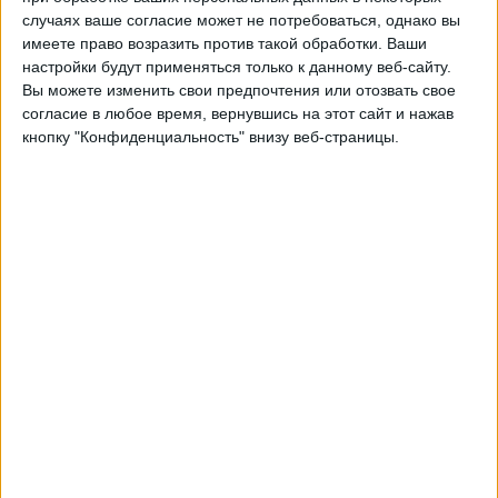
Фулхэм
случаях ваше согласие может не потребоваться, однако вы
Быть подтвержденным
имеете право возразить против такой обработки. Ваши
настройки будут применяться только к данному веб-сайту.
Вы можете изменить свои предпочтения или отозвать свое
Суббота, 11.05.2024
согласие в любое время, вернувшись на этот сайт и нажав
17:00
Английская Премьер-лига
кнопку "Конфиденциальность" внизу веб-страницы.
Вест Хэм
Лутон Таун
Быть подтвержденным
Пятница, 03.05.2024
22:00
Английская Премьер-лига
Лутон Таун
Эвертон
Быть подтвержденным
Другие дни