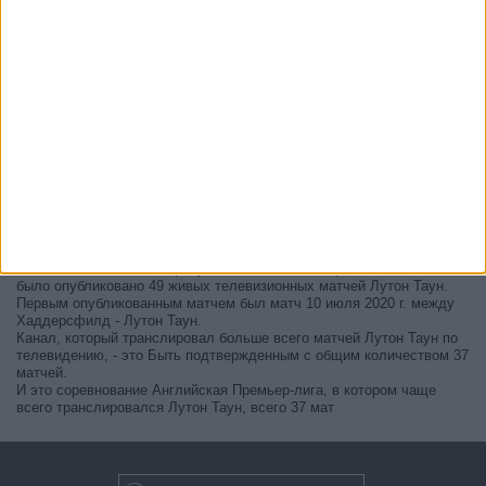
В настоящее время на телевидении не вещается живой
футбольный матч Лутон Таун
, но мы предлагаем вам историю с
телепрограммой последних матчей, которые можно было увидеть
по
телевидению Лутон Таун
.
Мы обновим этот телепрограмму Лутон Таун после того
, как
официальные источники подтвердят даты следующих матчей,
которые будут транслироваться по телевидению.
Может быть, вас заинтересует то, что с начала работы этого сайта
было опубликовано 49 живых телевизионных матчей Лутон Таун.
Первым опубликованным матчем был матч 10 июля 2020 г. между
Хаддерсфилд - Лутон Таун.
Канал, который транслировал больше всего матчей Лутон Таун по
телевидению, - это Быть подтвержденным с общим количеством 37
матчей.
И это соревнование Английская Премьер-лига, в котором чаще
всего транслировался Лутон Таун, всего 37 мат