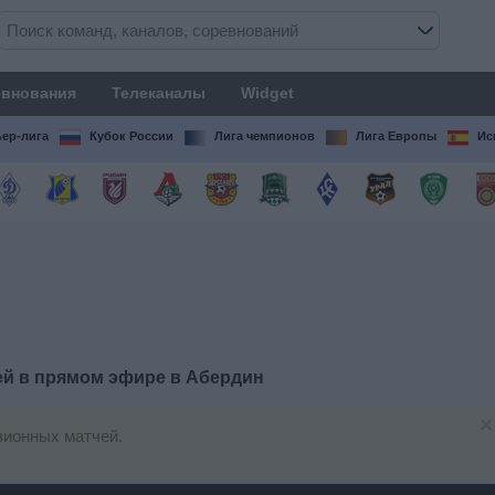
внования
Телеканалы
Widget
ер-лига
Кубок России
Лига чемпионов
Лига Европы
Ис
ей в прямом эфире в
Абердин
×
зионных матчей.