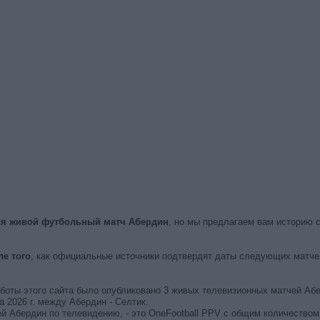
тся живой футбольный матч Абердин
, но мы предлагаем вам историю 
е того
, как официальные источники подтвердят даты следующих матчей
работы этого сайта было опубликовано 3 живых телевизионных матчей Аб
2026 г. между Абердин - Селтик.
й Абердин по телевидению, - это OneFootball PPV с общим количеством