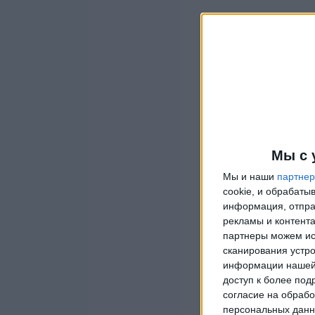
Мы с 
Мы и наши
партне
cookie, и обрабат
информация, отпра
рекламы и контента
партнеры можем ис
сканирования устро
информации нашей 
доступ к более под
согласие на обрабо
персональных данны