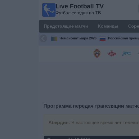
Live Football TV
Live
Футбол сегодня по ТВ
Football
TV
Предстоящие матчи
Команды
Соре
Футбол
сегодня по
Чемпионат мира 2026
Российская премь
ТВ
Предстоящие
матчи
Команды
Соревнования
Программа передач трансляции матч
Телеканалы
Абердин:
В настоящее время нет телеви
Widget