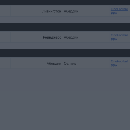
OneFootball
Ливингстон
Абердин
PPV
OneFootball
Рейнджерс
Абердин
PPV
OneFootball
Абердин
Селтик
PPV