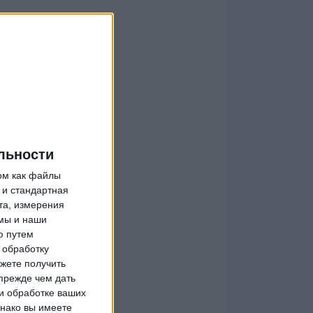
льности
ом как файлы
 и стандартная
та, измерения
мы и наши
ю путем
 обработку
жете получить
прежде чем дать
и обработке ваших
днако вы имеете