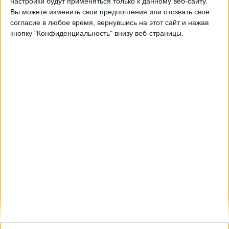
настройки будут применяться только к данному веб-сайту.
Лион
Вы можете изменить свои предпочтения или отозвать свое
ПАОК
согласие в любое время, вернувшись на этот сайт и нажав
Быть подтвержденным
кнопку "Конфиденциальность" внизу веб-страницы.
Четверг, 22.01.2026
19:45
Лига Европы
Лига этап
ПАОК
Бетис
Быть подтвержденным
Четверг, 11.12.2025
19:45
Лига Европы
Лига этап
Лудогорец
ПАОК
Быть подтвержденным