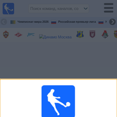
Live
Football
TV
Чемпионат мира 2026
Российская премьер-лига
Кубок 
Футбол
сегодня по
ТВ
Предстоящие
матчи
Команды
Соревнования
Телеканалы
Widget