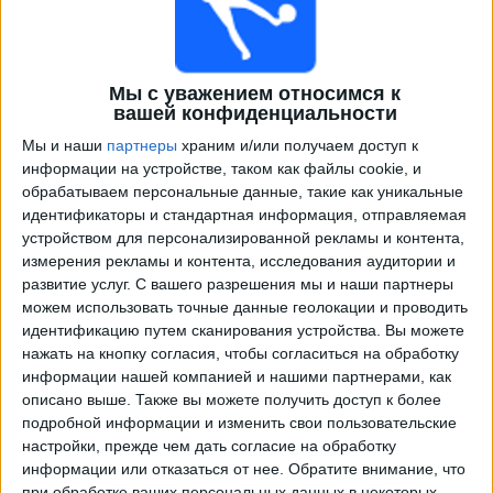
Мы с уважением относимся к
вашей конфиденциальности
Мы и наши
партнеры
храним и/или получаем доступ к
информации на устройстве, таком как файлы cookie, и
обрабатываем персональные данные, такие как уникальные
идентификаторы и стандартная информация, отправляемая
Программа передач трансляции матчей в прямом
устройством для персонализированной рекламы и контента,
эфире в
ФК 08 Виллинген
измерения рекламы и контента, исследования аудитории и
развитие услуг.
С вашего разрешения мы и наши партнеры
×
можем использовать точные данные геолокации и проводить
ФК 08 Виллинген:
В настоящее время нет
идентификацию путем сканирования устройства. Вы можете
телевизионных матчей.
нажать на кнопку согласия, чтобы согласиться на обработку
информации нашей компанией и нашими партнерами, как
Суббота, 17.05.2025
описано выше. Также вы можете получить доступ к более
подробной информации и изменить свои пользовательские
15:00
Западная региональная лига
настройки, прежде чем дать согласие на обработку
информации или отказаться от нее.
Обратите внимание, что
Балингер
при обработке ваших персональных данных в некоторых