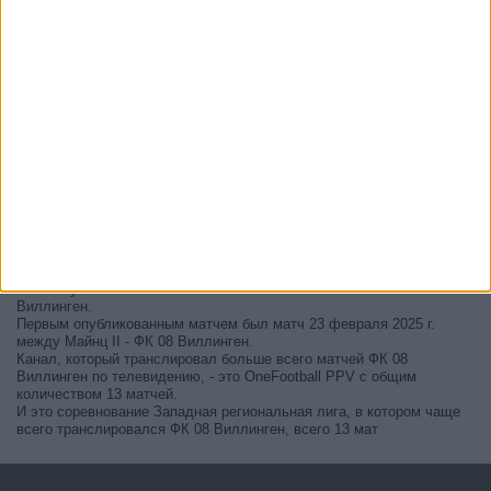
В настоящее время на телевидении не вещается живой
футбольный матч ФК 08 Виллинген
, но мы предлагаем вам
историю с телепрограммой последних матчей, которые можно было
увидеть по
телевидению ФК 08 Виллинген
.
Мы обновим этот телепрограмму ФК 08 Виллинген после того
,
как официальные источники подтвердят даты следующих матчей,
которые будут транслироваться по телевидению.
Может быть, вас заинтересует то, что с начала работы этого сайта
было опубликовано 13 живых телевизионных матчей ФК 08
Виллинген.
Первым опубликованным матчем был матч 23 февраля 2025 г.
между Майнц II - ФК 08 Виллинген.
Канал, который транслировал больше всего матчей ФК 08
Виллинген по телевидению, - это OneFootball PPV с общим
количеством 13 матчей.
И это соревнование Западная региональная лига, в котором чаще
всего транслировался ФК 08 Виллинген, всего 13 мат