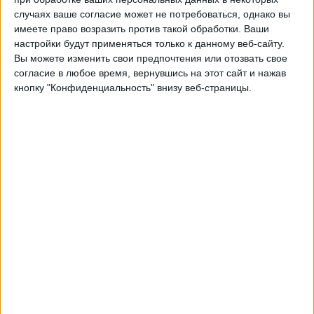
ФК 08 Виллинген
случаях ваше согласие может не потребоваться, однако вы
OneFootball PPV
имеете право возразить против такой обработки. Ваши
настройки будут применяться только к данному веб-сайту.
Вы можете изменить свои предпочтения или отозвать свое
Суббота, 10.05.2025
согласие в любое время, вернувшись на этот сайт и нажав
15:00
Западная региональная лига
кнопку "Конфиденциальность" внизу веб-страницы.
ФК 08 Виллинген
Хоффенхайм II
OneFootball PPV
Суббота, 03.05.2025
15:00
Западная региональная лига
Фрайберг
ФК 08 Виллинген
OneFootball PPV
Другие дни