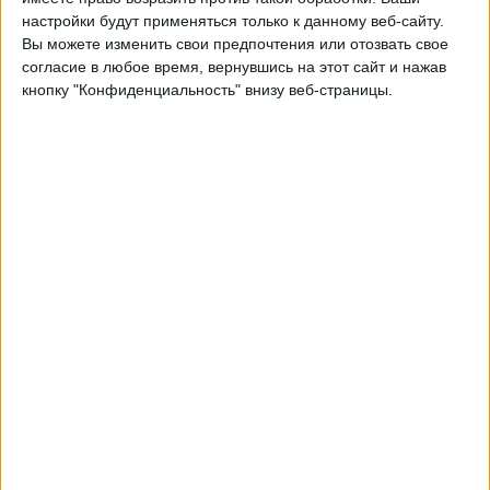
настройки будут применяться только к данному веб-сайту.
03:00
MLS Next Pro
Вы можете изменить свои предпочтения или отозвать свое
согласие в любое время, вернувшись на этот сайт и нажав
Huntsville City FC
кнопку "Конфиденциальность" внизу веб-страницы.
Crown Legacy FC
OneFootball
Понедельник, 17.08.2026
02:00
MLS Next Pro
Huntsville City FC
Inter Miami CF II
OneFootball
Другие дни