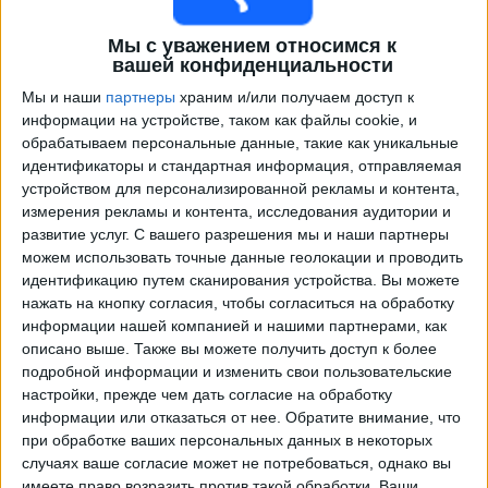
Мы с уважением относимся к
вашей конфиденциальности
Мы и наши
партнеры
храним и/или получаем доступ к
информации на устройстве, таком как файлы cookie, и
обрабатываем персональные данные, такие как уникальные
идентификаторы и стандартная информация, отправляемая
устройством для персонализированной рекламы и контента,
измерения рекламы и контента, исследования аудитории и
Программа передач трансляции матчей в прямом
развитие услуг.
С вашего разрешения мы и наши партнеры
эфире в
Huntsville City FC
можем использовать точные данные геолокации и проводить
идентификацию путем сканирования устройства. Вы можете
Воскресенье, 09.08.2026
нажать на кнопку согласия, чтобы согласиться на обработку
информации нашей компанией и нашими партнерами, как
02:30
MLS Next Pro
описано выше. Также вы можете получить доступ к более
подробной информации и изменить свои пользовательские
Carolina Core FC
настройки, прежде чем дать согласие на обработку
Huntsville City FC
информации или отказаться от нее.
Обратите внимание, что
OneFootball
при обработке ваших персональных данных в некоторых
случаях ваше согласие может не потребоваться, однако вы
имеете право возразить против такой обработки. Ваши
Четверг, 13.08.2026