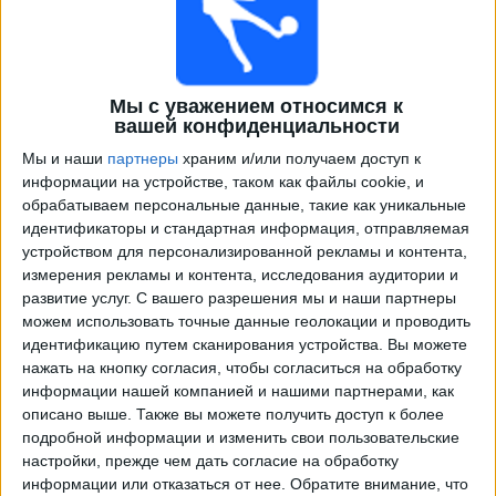
Мы с уважением относимся к
вашей конфиденциальности
Мы и наши
партнеры
храним и/или получаем доступ к
информации на устройстве, таком как файлы cookie, и
обрабатываем персональные данные, такие как уникальные
Программа передач трансляции матчей в прямом
идентификаторы и стандартная информация, отправляемая
эфире в
Мюнхен 1860
устройством для персонализированной рекламы и контента,
измерения рекламы и контента, исследования аудитории и
×
развитие услуг.
С вашего разрешения мы и наши партнеры
Мюнхен 1860:
В настоящее время нет
можем использовать точные данные геолокации и проводить
телевизионных матчей.
идентификацию путем сканирования устройства. Вы можете
нажать на кнопку согласия, чтобы согласиться на обработку
информации нашей компанией и нашими партнерами, как
Суббота, 18.04.2026
описано выше. Также вы можете получить доступ к более
15:00
Третья лига
подробной информации и изменить свои пользовательские
настройки, прежде чем дать согласие на обработку
информации или отказаться от нее.
Обратите внимание, что