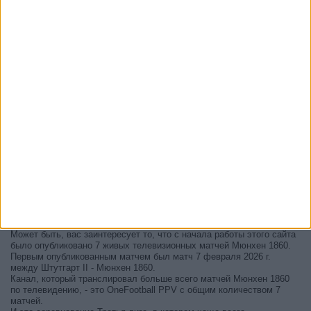
В настоящее время на телевидении не вещается живой
футбольный матч Мюнхен 1860
, но мы предлагаем вам историю
с телепрограммой последних матчей, которые можно было увидеть
по
телевидению Мюнхен 1860
.
Мы обновим этот телепрограмму Мюнхен 1860 после того
, как
официальные источники подтвердят даты следующих матчей,
которые будут транслироваться по телевидению.
Может быть, вас заинтересует то, что с начала работы этого сайта
было опубликовано 7 живых телевизионных матчей Мюнхен 1860.
Первым опубликованным матчем был матч 7 февраля 2026 г.
между Штутгарт II - Мюнхен 1860.
Канал, который транслировал больше всего матчей Мюнхен 1860
по телевидению, - это OneFootball PPV с общим количеством 7
матчей.