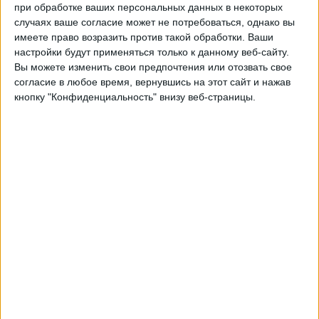
при обработке ваших персональных данных в некоторых
Саарбрюккен
случаях ваше согласие может не потребоваться, однако вы
Мюнхен 1860
имеете право возразить против такой обработки. Ваши
OneFootball PPV
настройки будут применяться только к данному веб-сайту.
Вы можете изменить свои предпочтения или отозвать свое
Вторник, 07.04.2026
согласие в любое время, вернувшись на этот сайт и нажав
кнопку "Конфиденциальность" внизу веб-страницы.
20:00
Третья лига
Энерги
Мюнхен 1860
OneFootball PPV
Воскресенье, 22.03.2026
17:30
Третья лига
Дуйсбург
Мюнхен 1860