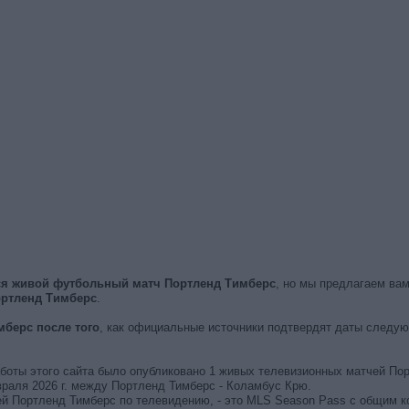
тся живой футбольный матч Портленд Тимберс
, но мы предлагаем ва
ртленд Тимберс
.
берс после того
, как официальные источники подтвердят даты следую
работы этого сайта было опубликовано 1 живых телевизионных матчей По
аля 2026 г. между Портленд Тимберс - Коламбус Крю.
ей Портленд Тимберс по телевидению, - это MLS Season Pass с общим к