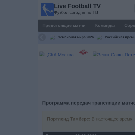
Live Football TV
Live
Футбол сегодня по ТВ
Football
TV
Предстоящие матчи
Команды
Соре
Футбол
сегодня по
Чемпионат мира 2026
Российская премь
ТВ
Предстоящие
матчи
Команды
Соревнования
Программа передач трансляции матч
Телеканалы
Портленд Тимберс:
В настоящее время н
Widget