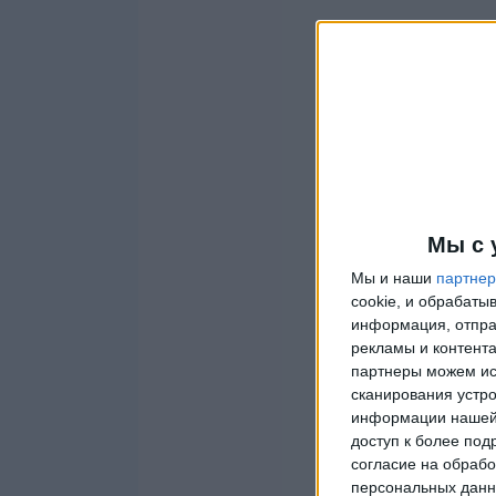
Мы с 
Мы и наши
партне
cookie, и обрабат
информация, отпра
рекламы и контента
партнеры можем ис
сканирования устро
информации нашей 
доступ к более под
согласие на обрабо
персональных данны