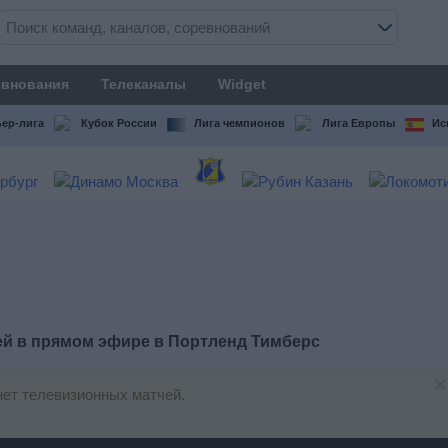
внования
Телеканалы
Widget
ер-лига
Кубок России
Лига чемпионов
Лига Европы
Ис
ей в прямом эфире в
Портленд Тимберс
×
ет телевизионных матчей.