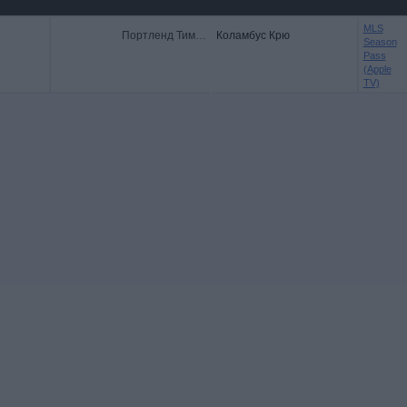
MLS
Портленд Тимберс
Коламбус Крю
Season
Pass
(Apple
TV)