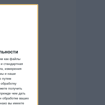
льности
ом как файлы
 и стандартная
та, измерения
мы и наши
ю путем
 обработку
жете получить
прежде чем дать
и обработке ваших
днако вы имеете