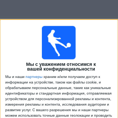
Телепрограма от
Кубок Лиг
Мы с уважением относимся к
×
Кубок Лиг:
В настоящее время нет телевизионных
вашей конфиденциальности
матчей.
Мы и наши
партнеры
храним и/или получаем доступ к
информации на устройстве, таком как файлы cookie, и
обрабатываем персональные данные, такие как уникальные
Понедельник, 01.09.2025
идентификаторы и стандартная информация, отправляемая
00:00
Кубок Лиг
устройством для персонализированной рекламы и контента,
3-е место
измерения рекламы и контента, исследования аудитории и
развитие услуг.
С вашего разрешения мы и наши партнеры
Лос-Анджелес Галакси
можем использовать точные данные геолокации и проводить