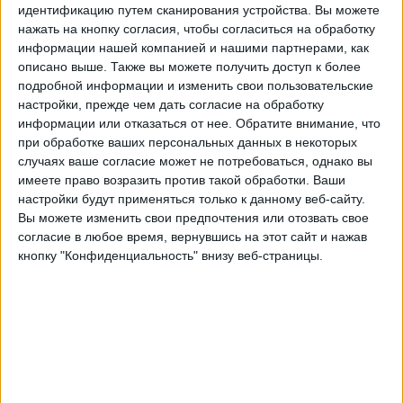
Орландо Сити
идентификацию путем сканирования устройства. Вы можете
нажать на кнопку согласия, чтобы согласиться на обработку
MLS Season Pass (Apple TV)
информации нашей компанией и нашими партнерами, как
03:00
Кубок Лиг
описано выше. Также вы можете получить доступ к более
Финал
подробной информации и изменить свои пользовательские
настройки, прежде чем дать согласие на обработку
Сиэтл Саундерс
информации или отказаться от нее.
Обратите внимание, что
Интер Майами
при обработке ваших персональных данных в некоторых
MLS Season Pass (Apple TV)
случаях ваше согласие может не потребоваться, однако вы
имеете право возразить против такой обработки. Ваши
настройки будут применяться только к данному веб-сайту.
Четверг, 28.08.2025
Вы можете изменить свои предпочтения или отозвать свое
03:30
Кубок Лиг
согласие в любое время, вернувшись на этот сайт и нажав
кнопку "Конфиденциальность" внизу веб-страницы.
Интер Майами
Орландо Сити
MLS Season Pass (Apple TV)
05:45
Кубок Лиг
Лос-Анджелес Галакси