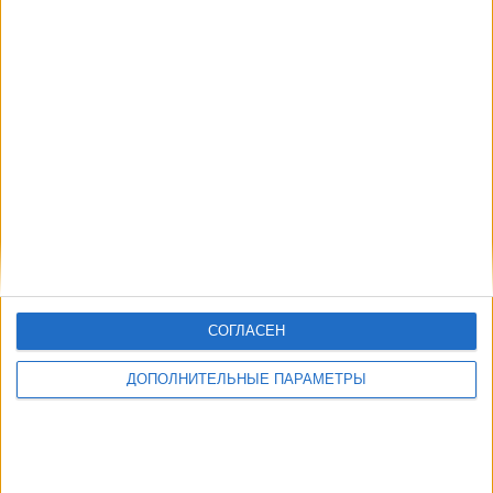
06:45
Кубок Лиг
Лос-Анджелес Галакси
Пачука
MLS Season Pass (Apple TV)
СОГЛАСЕН
ДОПОЛНИТЕЛЬНЫЕ ПАРАМЕТРЫ