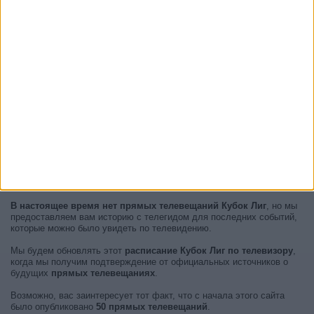
В настоящее время нет прямых телевещаний Кубок Лиг
, но мы
предоставляем вам историю с телегидом для последних событий,
которые можно было увидеть по телевидению.
Мы будем обновлять этот
расписание Кубок Лиг по телевизору
,
когда мы получим подтверждение от официальных источников о
будущих
прямых телевещаниях
.
Возможно, вас заинтересует тот факт, что с начала этого сайта
было опубликовано
50 прямых телевещаний
.